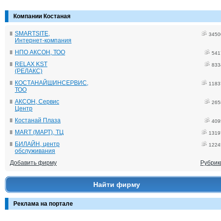
Компании Костаная
SMARTSITE,
3450
Интернет-компания
НПО АКСОН, ТОО
541
RELAX KST
833
(РЕЛАКС)
КОСТАНАЙШИНСЕРВИС,
1183
ТОО
АКСОН, Сервис
265
Центр
Костанай Плаза
409
MART (МАРТ), ТЦ
1319
БИЛАЙН, центр
1224
обслуживания
Добавить фирму
Рубрик
Найти фирму
Реклама на портале