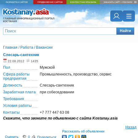
ГЛАВНЫЙ ИНФОРМАЦИОННЫЙ ПОРТАЛ
КОСТАНАЯ
Найти
Главная
/
Работа
/
Вакансии
Слесарь-сантехник
22.08.2012
1435
Пол
Мужской
Сфера работы
Промышленность, производство, сервис
предприятия
Должность
Слесарь-сантехник
Заработная плата
при собеседовании
Требования
Условия работы
Контакты
+7 777 447 63 08
Скажите, что звоните по объявлению с сайта Kostanay.asia
Назад
Рассказать об объявлении
Оценить
0
Поделиться: