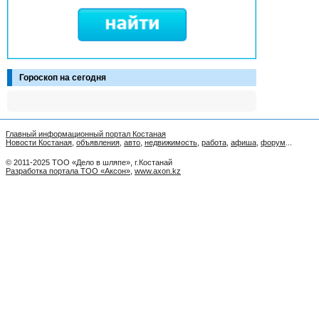
Гороскоп на сегодня
Главный информационный портал Костаная
Новости Костаная
,
объявления
,
авто
,
недвижимость
,
работа
,
афиша
,
форум
...
© 2011-2025 ТОО «Дело в шляпе», г.Костанай
Разработка портала ТОО «Аксон»
,
www.axon.kz