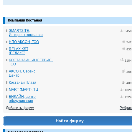
Компании Костаная
SMARTSITE,
3450
Интернет-компания
НПО АКСОН, ТОО
542
RELAX KST
833
(РЕЛАКС)
КОСТАНАЙШИНСЕРВИС,
1184
ТОО
АКСОН, Сервис
266
Центр
Костанай Плаза
409
MART (МАРТ), ТЦ
1320
БИЛАЙН, центр
1224
обслуживания
Добавить фирму
Рубрик
Найти фирму