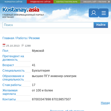
ГЛАВНЫЙ ИНФОРМАЦИОННЫЙ ПОРТАЛ
КОСТАНАЯ
Найти
Главная
/
Работа
/
Резюме
25.10.2013
1288
Пол
Мужской
Претендент на
должность
Возраст
41
Специальность
Бухгалтерия
Образование и
высшее ПГУ инженер-электрик
специальность
Стаж работы
17
Желаемая
от 100 и более
зарплата
Контакты
87003347898 87019857507
Назад