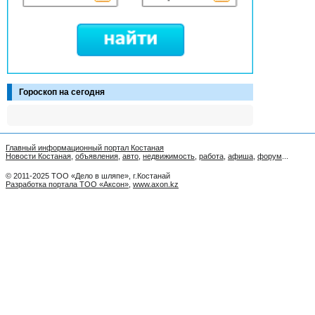
Гороскоп на сегодня
Главный информационный портал Костаная
Новости Костаная
,
объявления
,
авто
,
недвижимость
,
работа
,
афиша
,
форум
...
© 2011-2025 ТОО «Дело в шляпе», г.Костанай
Разработка портала ТОО «Аксон»
,
www.axon.kz