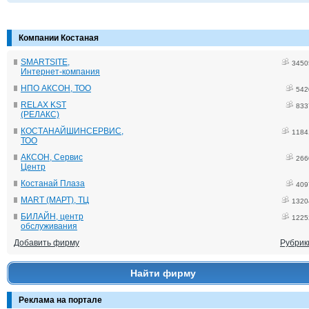
Компании Костаная
SMARTSITE,
3450
Интернет-компания
НПО АКСОН, ТОО
542
RELAX KST
833
(РЕЛАКС)
КОСТАНАЙШИНСЕРВИС,
1184
ТОО
АКСОН, Сервис
266
Центр
Костанай Плаза
409
MART (МАРТ), ТЦ
1320
БИЛАЙН, центр
1225
обслуживания
Добавить фирму
Рубрик
Найти фирму
Реклама на портале