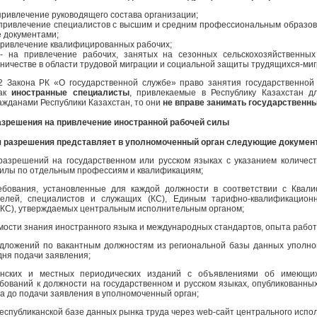
привлечение руководящего состава организации;
 привлечение специалистов с высшим и средним профессиональным образо
 документами;
привлечение квалифицированных рабочих;
 на привлечение рабочих, занятых на сезонных сельскохозяйственных
ничестве в области трудовой миграции и социальной защиты трудящихся-миг
12 Закона РК «О государственной службе» право занятия государственно
как
иностранные специалисты
, привлекаемые в Республику Казахстан д
ажданами Республики Казахстан, то они
не вправе занимать государственн
зрешения на привлечение иностранной рабочей силы
я разрешения представляет в уполномоченный орган следующие докумен
разрешений на государственном или русском языках с указанием количест
силы по отдельным профессиям и квалификациям;
ебования, установленные для каждой должности в соответствии с Квал
телей, специалистов и служащих (КС), Единым тарифно-квалификацион
ТКС), утверждаемых центральным исполнительным органом;
ости знания иностранного языка и международных стандартов, опыта работ
едложений по вакантным должностям из региональной базы данных уполном
дня подачи заявления;
анских и местных периодических изданий с объявлениями об имеющих
ований к должности на государственном и русском языках, опубликованных
ца до подачи заявления в уполномоченный орган;
республиканской базе данных рынка труда через web-сайт центрального испо