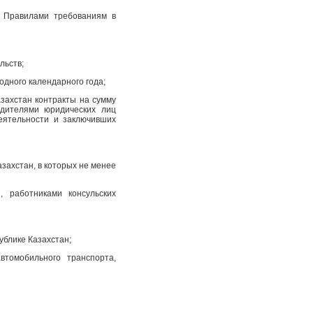
и Правилами требованиям в
льств;
одного календарного года;
захстан контракты на сумму
дителями юридических лиц
еятельности и заключивших
ахстан, в которых не менее
, работниками консульских
блике Казахстан;
втомобильного транспорта,