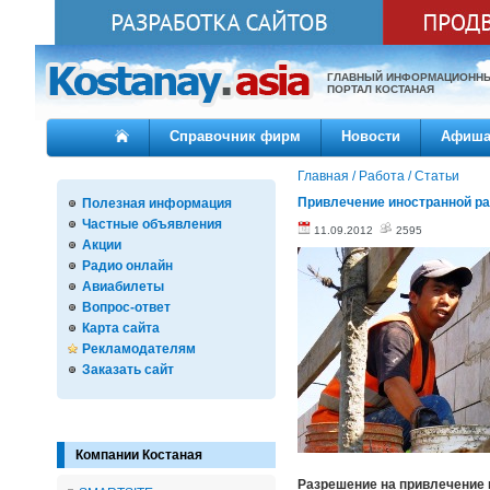
ГЛАВНЫЙ ИНФОРМАЦИОНН
ПОРТАЛ КОСТАНАЯ
Справочник фирм
Новости
Афиш
Главная
/
Работа
/
Статьи
Привлечение иностранной р
Полезная информация
Частные объявления
11.09.2012
2595
Акции
Радио онлайн
Авиабилеты
Вопрос-ответ
Карта сайта
Рекламодателям
Заказать сайт
Компании Костаная
Разрешение на привлечение 