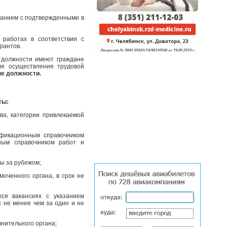
ванием с подтвержденными в
 работах в соответствии с
рантов.
й должности имеют граждане
ля осуществления трудовой
ые должности.
ты:
ва, категории привлекаемой
ификационным справочником
ным справочником работ и
ы за рубежом;
оченного органа, в срок не
ся вакансиях с указанием
 не менее чем за один и не
лнительного органа;