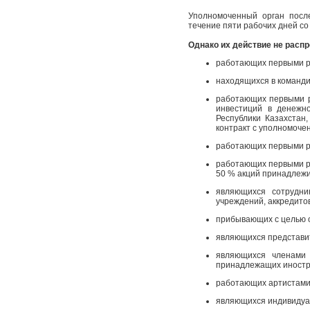
Уполномоченный орган посл
течение пяти рабочих дней со
Однако их действие не распр
работающих первыми ру
находящихся в команди
работающих первыми р
инвестиций в денежн
Республики Казахстан
контракт с уполномоче
работающих первыми ру
работающих первыми ру
50 % акций принадлежи
являющихся сотрудни
учреждений, аккредито
прибывающих с целью о
являющихся представит
являющихся членами 
принадлежащих иностр
работающих артистами
являющихся индивидуа