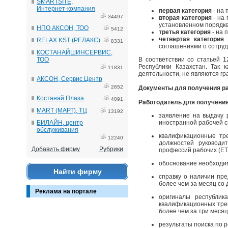
SMARTSITE,
Интернет-компания
первая категория
- на 
34497
вторая категория
- на
установленном порядке
НПО АКСОН, ТОО
5412
третья категория
- на 
четвертая категория
-
RELAX KST (РЕЛАКС)
8331
соглашениями о сотруд
КОСТАНАЙШИНСЕРВИС,
ТОО
В соответствии со статьей 
Республики Казахстан. Так 
11831
деятельности, не являются гр
АКСОН, Сервис Центр
2652
Документы для получения ра
Костанай Плаза
4091
Работодатель для получени
MART (МАРТ), ТЦ
13192
заявление на выдачу 
БИЛАЙН, центр
иностранной рабочей 
обслуживания
квалификационные тр
12240
должностей руководи
Добавить фирму
Рубрики
профессий рабочих (Е
обоснование необходим
Найти фирму
справку о наличии пр
более чем за месяц со 
Реклама на портале
оригиналы республик
квалификационных треб
более чем за три меся
результаты поиска по 