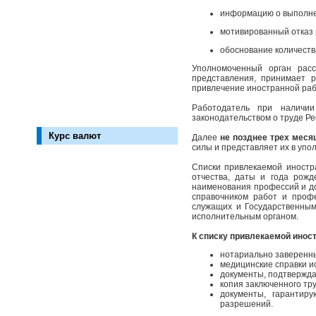
информацию о выполнен
мотивированный отказ 
обоснование количеств
Уполномоченный орган рас
представления, принимает 
привлечение иностранной раб
Работодатель при наличи
законодательством о труде Ре
Курс валют
Далее
не позднее трех меся
силы и представляет их в упо
Списки привлекаемой иност
отчества, даты и года рожд
наименования профессий и д
справочником работ и профе
служащих и Государственным
исполнительным органом.
К списку привлекаемой инос
нотариально заверенны
медицинские справки и
документы, подтвержда
копия заключенного тру
документы, гарантир
разрешений.