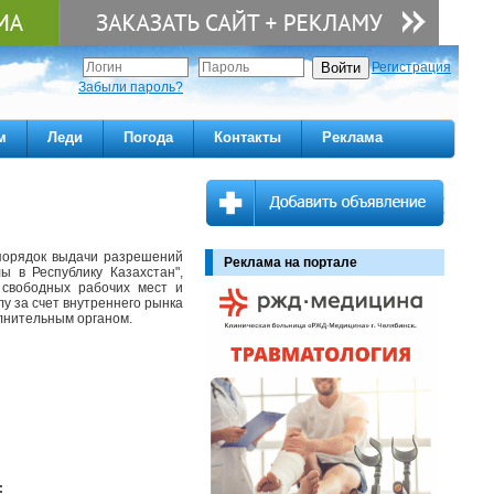
Регистрация
Забыли пароль?
м
Леди
Погода
Контакты
Реклама
 порядок выдачи разрешений
Реклама на портале
 в Республику Казахстан",
свободных рабочих мест и
у за счет внутреннего рынка
лнительным органом.
: