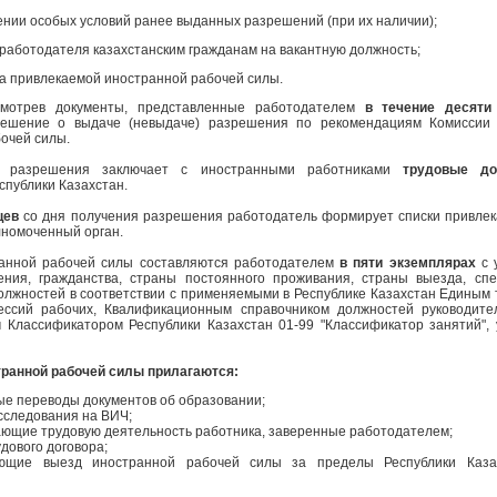
ии особых условий ранее выданных разрешений (при их наличии);
работодателя казахстанским гражданам на вакантную должность;
а привлекаемой иностранной рабочей силы.
смотрев документы, представленные работодателем
в течение десяти
решение о выдаче (невыдаче) разрешения по рекомендациям Комиссии
очей силы.
и разрешения заключает с иностранными работниками
трудовые до
спублики Казахстан.
цев
со дня получения разрешения работодатель формирует списки привле
лномоченный орган.
ранной рабочей силы составляются работодателем
в пяти экземплярах
с 
ения, гражданства, страны постоянного проживания, страны выезда, сп
олжностей в соответствии с применяемыми в Республике Казахстан Едины
ссий рабочих, Квалификационным справочником должностей руководител
 Классификатором Республики Казахстан 01-99 "Классификатор занятий"
транной рабочей силы прилагаются:
е переводы документов об образовании;
сследования на ВИЧ;
ющие трудовую деятельность работника, заверенные работодателем;
дового договора;
ующие выезд иностранной рабочей силы за пределы Республики Каза