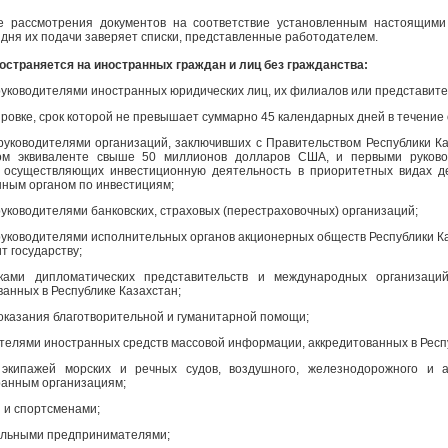
е рассмотрения документов на соответствие установленным настоящим
 дня их подачи заверяет списки, представленные работодателем.
остраняется на иностранных граждан и лиц без гражданства:
ководителями иностранных юридических лиц, их филиалов или представите
ровке, срок которой не превышает суммарно 45 календарных дней в течение 
уководителями организаций, заключивших с Правительством Республики Ка
ом эквиваленте свыше 50 миллионов долларов США, и первыми руково
, осуществляющих инвестиционную деятельность в приоритетных видах д
нным органом по инвестициям;
ководителями банковских, страховых (перестраховочных) организаций;
ководителями исполнительных органов акционерных обществ Республики Каз
т государству;
ками дипломатических представительств и международных организаций
ванных в Республике Казахстан;
казания благотворительной и гуманитарной помощи;
елями иностранных средств массовой информации, аккредитованных в Респу
экипажей морских и речных судов, воздушного, железнодорожного и а
анным организациям;
 и спортсменами;
льными предпринимателями;