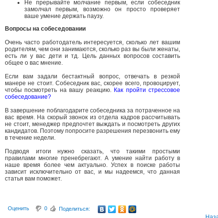
Не прерывайте молчание первым, если собеседник
замолчал первым, возможно он просто проверяет
ваше умение держать паузу.
Вопросы на собеседовании
Очень часто работодатель интересуется, сколько лет вашим
родителям, чем они занимаются, сколько раз вы были женаты,
есть ли у вас дети и тд. Цель данных вопросов составить
общее о вас мнение.
Если вам задали бестактный вопрос, отвечать в резкой
манере не стоит. Собеседник вас, скорее всего, провоцирует,
чтобы посмотреть на вашу реакцию.
Как пройти стрессовое
собеседование?
В завершение поблагодарите собеседника за потраченное на
вас время. На скорый звонок из отдела кадров рассчитывать
не стоит, менеджер предпочтет выждать и посмотреть других
кандидатов. Поэтому попросите разрешения перезвонить ему
в течение недели.
Подводя итоги нужно сказать, что такими простыми
правилами многие пренебрегают. А умение найти работу в
наше время более чем актуально. Успех в поиске работы
зависит исключительно от вас, и мы надеемся, что данная
статья вам поможет.
Оценить
0
Поделиться:
Наз