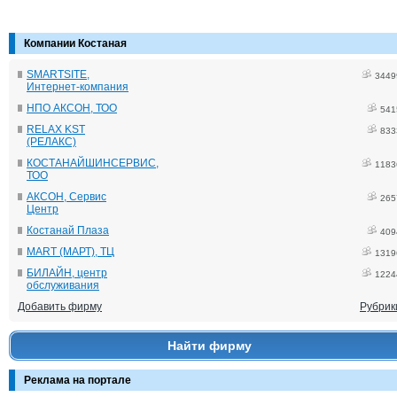
Компании Костаная
SMARTSITE,
3449
Интернет-компания
НПО АКСОН, ТОО
541
RELAX KST
833
(РЕЛАКС)
КОСТАНАЙШИНСЕРВИС,
1183
ТОО
АКСОН, Сервис
265
Центр
Костанай Плаза
409
MART (МАРТ), ТЦ
1319
БИЛАЙН, центр
1224
обслуживания
Добавить фирму
Рубрик
Найти фирму
Реклама на портале