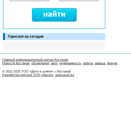
Гороскоп на сегодня
Главный информационный портал Костаная
Новости Костаная
,
объявления
,
авто
,
недвижимость
,
работа
,
афиша
,
форум
...
© 2011-2025 ТОО «Дело в шляпе», г.Костанай
Разработка портала ТОО «Аксон»
,
www.axon.kz