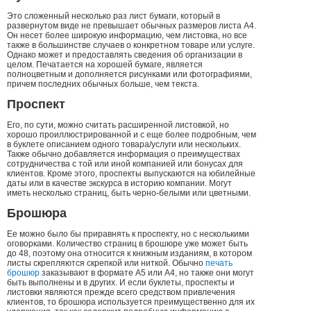
Это сложенный несколько раз лист бумаги, который в
развернутом виде не превышает обычных размеров листа А4.
Он несет более широкую информацию, чем листовка, но все
также в большинстве случаев о конкретном товаре или услуге.
Однако может и предоставлять сведения об организации в
целом. Печатается на хорошей бумаге, является
полноцветным и дополняется рисунками или фотографиями,
причем последних обычных больше, чем текста.
Проспект
Его, по сути, можно считать расширенной листовкой, но
хорошо проиллюстрированной и с еще более подробным, чем
в буклете описанием одного товара/услуги или нескольких.
Также обычно добавляется информация о преимуществах
сотрудничества с той или иной компанией или бонусах для
клиентов. Кроме этого, проспекты выпускаются на юбилейные
даты или в качестве экскурса в историю компании. Могут
иметь несколько страниц, быть черно-белыми или цветными.
Брошюра
Ее можно было бы приравнять к проспекту, но с несколькими
оговорками. Количество страниц в брошюре уже может быть
до 48, поэтому она относится к книжным изданиям, в котором
листы скрепляются скрепкой или ниткой. Обычно
печать
брошюр
заказывают в формате А5 или А4, но также они могут
быть выполнены и в других. И если буклеты, проспекты и
листовки являются прежде всего средством привлечения
клиентов, то брошюра используется преимущественно для их