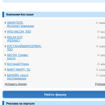
Компании Костаная
SMARTSITE,
3449
Интернет-компания
НПО АКСОН, ТОО
541
RELAX KST
833
(РЕЛАКС)
КОСТАНАЙШИНСЕРВИС,
1183
ТОО
АКСОН, Сервис
265
Центр
Костанай Плаза
409
MART (МАРТ), ТЦ
1319
БИЛАЙН, центр
1224
обслуживания
Добавить фирму
Рубрик
Найти фирму
Реклама на портале