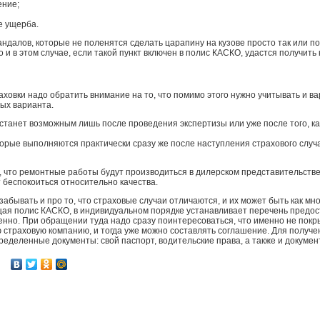
ение;
е ущерба.
андалов, которые не поленятся сделать царапину на кузове просто так или п
 и в этом случае, если такой пункт включен в полис КАСКО, удастся получить
ховки надо обратить внимание на то, что помимо этого нужно учитывать и в
ых варианта.
о станет возможным лишь после проведения экспертизы или уже после того, к
орые выполняются практически сразу же после наступления страхового случая
 что ремонтные работы будут производиться в дилерском представительстве
т беспокоиться относительно качества.
 забывать и про то, что страховые случаи отличаются, и их может быть как мно
ая полис КАСКО, в индивидуальном порядке устанавливает перечень предос
енно. При обращении туда надо сразу поинтересоваться, что именно не пок
ю страховую компанию, и тогда уже можно составлять соглашение. Для получе
еделенные документы: свой паспорт, водительские права, а также и докумен