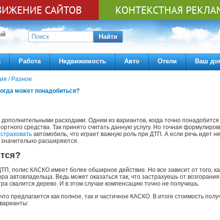
ЫЙ
Найти
а
Работа
Недвижимость
Авто
Отели
Ваш до
ия
/
Разное
когда может понадобиться?
 дополнительными расходами. Одним из вариантов, когда точно понадобится
ортного средства. Так принято считать данную услугу. Но точная формулиров
астраховать
автомобиль, что играет важную роль при ДТП. А если речь идет н
и значительно расширяются.
ится?
ТП, полис КАСКО имеет более обширное действие. Но все зависит от того, ка
ора автовладельца. Ведь может оказаться так, что застрахуешь от возгорания
ра свалится дерево. И в этом случае компенсацию точно не получишь.
 что предлагается как полное, так и частичное КАСКО. В итоге стоимость пол
 варианты: