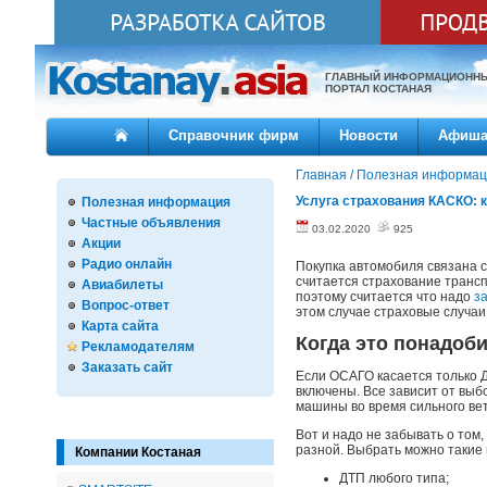
ГЛАВНЫЙ ИНФОРМАЦИОНН
ПОРТАЛ КОСТАНАЯ
Справочник фирм
Новости
Афиш
Главная
/
Полезная информац
Услуга страхования КАСКО: 
Полезная информация
Частные объявления
03.02.2020
925
Акции
Радио онлайн
Покупка автомобиля связана с
считается страхование трансп
Авиабилеты
поэтому считается что надо
з
Вопрос-ответ
этом случае страховые случа
Карта сайта
Когда это понадоб
Рекламодателям
Заказать сайт
Если ОСАГО касается только Д
включены. Все зависит от выб
машины во время сильного вет
Вот и надо не забывать о том,
разной. Выбрать можно такие
Компании Костаная
ДТП любого типа;