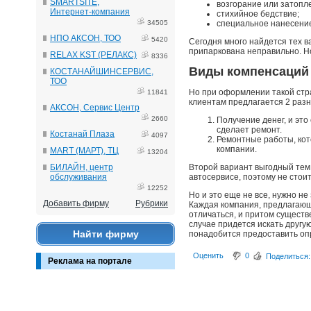
SMARTSITE,
возгорание или затопл
Интернет-компания
стихийное бедствие;
34505
специальное нанесени
НПО АКСОН, ТОО
5420
Сегодня много найдется тех в
припаркована неправильно. Но
RELAX KST (РЕЛАКС)
8336
Виды компенсаций
КОСТАНАЙШИНСЕРВИС,
ТОО
Но при оформлении такой стра
11841
клиентам предлагается 2 разн
АКСОН, Сервис Центр
2660
Получение денег, и эт
сделает ремонт.
Костанай Плаза
4097
Ремонтные работы, кот
компании.
MART (МАРТ), ТЦ
13204
БИЛАЙН, центр
Второй вариант выгодный тем,
обслуживания
автосервисе, поэтому не стои
12252
Но и это еще не все, нужно не
Добавить фирму
Рубрики
Каждая компания, предлагающ
отличаться, и притом существ
случае придется искать другу
Найти фирму
понадобится предоставить опр
Оценить
0
Поделиться:
Реклама на портале