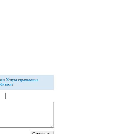
тзыв
Услуга страхования
обиться?