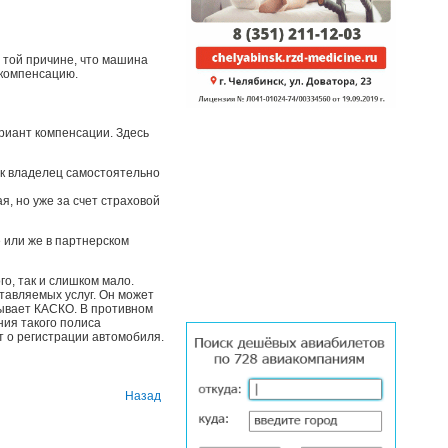
о той причине, что машина
 компенсацию.
ариант компенсации. Здесь
ак владелец самостоятельно
, но уже за счет страховой
 или же в партнерском
го, так и слишком мало.
тавляемых услуг. Он может
рывает КАСКО. В противном
ния такого полиса
т о регистрации автомобиля.
Назад