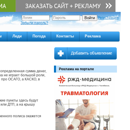
Регистрация
Забыли пароль?
м
Леди
Погода
Контакты
Реклама
Реклама на портале
 определенная сумма денег,
ка не играет большой роли,
е про ОСАГО, а КАСКО, в
кие пункты здесь будут
 или ДТП, а на крышу
ученного полиса окажется