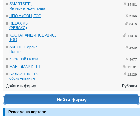
SMARTSITE,
34481
Интернет-компания
НПО АКСОН, ТОО
5399
RELAX KST
8315
(РЕЛАКС)
КОСТАНАЙШИНСЕРВИС,
11816
ТОО
АКСОН, Сервис
2639
Центр
Костанай Плаза
4077
MART (МАРТ), ТЦ
13181
БИЛАЙН, центр
12229
обслуживания
Добавить фирму
Рубрики
Найти фирму
Реклама на портале