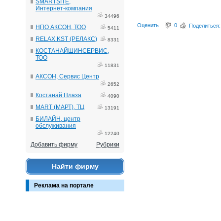
SMARTSITE,
Интернет-компания
34496
Оценить
0
Поделиться:
НПО АКСОН, ТОО
5411
RELAX KST (РЕЛАКС)
8331
КОСТАНАЙШИНСЕРВИС,
ТОО
11831
АКСОН, Сервис Центр
2652
Костанай Плаза
4090
MART (МАРТ), ТЦ
13191
БИЛАЙН, центр
обслуживания
12240
Добавить фирму
Рубрики
Найти фирму
Реклама на портале