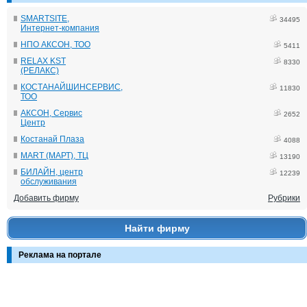
SMARTSITE,
34495
Интернет-компания
НПО АКСОН, ТОО
5411
RELAX KST
8330
(РЕЛАКС)
КОСТАНАЙШИНСЕРВИС,
11830
ТОО
АКСОН, Сервис
2652
Центр
Костанай Плаза
4088
MART (МАРТ), ТЦ
13190
БИЛАЙН, центр
12239
обслуживания
Добавить фирму
Рубрики
Найти фирму
Реклама на портале