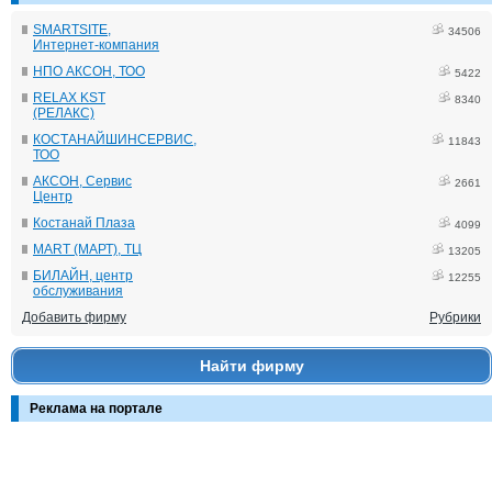
SMARTSITE,
34506
Интернет-компания
НПО АКСОН, ТОО
5422
RELAX KST
8340
(РЕЛАКС)
КОСТАНАЙШИНСЕРВИС,
11843
ТОО
АКСОН, Сервис
2661
Центр
Костанай Плаза
4099
MART (МАРТ), ТЦ
13205
БИЛАЙН, центр
12255
обслуживания
Добавить фирму
Рубрики
Найти фирму
Реклама на портале