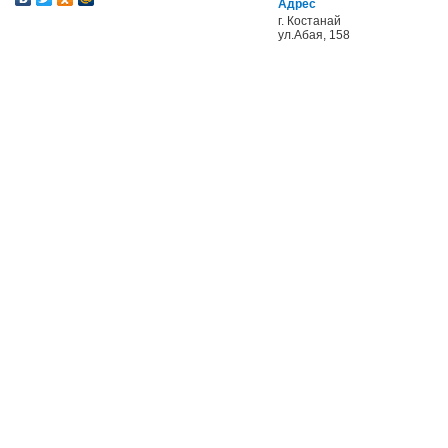
Адрес
г. Костанай
ул.Абая, 158