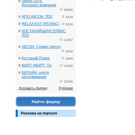
SMARTSITE,
Интернет-компания
34500
НПО АКСОН, ТОО
5418
RELAX KST (РЕЛАКС)
8334
КОСТАНАЙШИНСЕРВИС,
ТОО
11837
АКСОН, Сервис Центр
2658
Костанай Плаза
4095
MART (МАРТ), ТЦ
13200
БИЛАЙН, центр
обслуживания
12246
Добавить фирму
Рубрики
Найти фирму
Реклама на портале