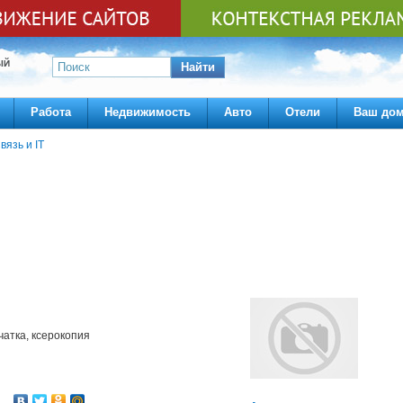
ЫЙ
Найти
Работа
Недвижимость
Авто
Отели
Ваш до
вязь и IT
чатка, ксерокопия