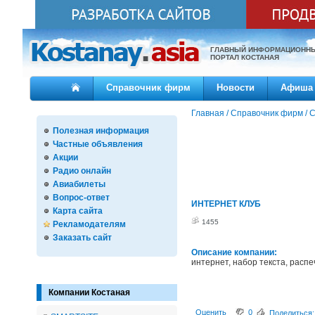
ГЛАВНЫЙ ИНФОРМАЦИОНН
ПОРТАЛ КОСТАНАЯ
Справочник фирм
Новости
Афиша
Главная
/
Справочник фирм
/
С
Полезная информация
Частные объявления
Акции
Радио онлайн
Авиабилеты
Вопрос-ответ
ИНТЕРНЕТ КЛУБ
Карта сайта
1455
Рекламодателям
Заказать сайт
Описание компании:
интернет, набор текста, распе
Компании Костаная
Оценить
0
Поделиться: