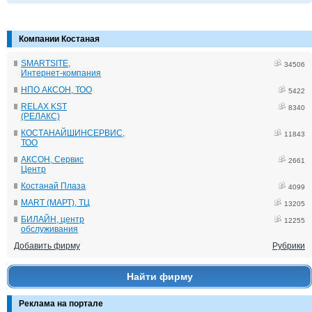
Компании Костаная
SMARTSITE,
34506
Интернет-компания
НПО АКСОН, ТОО
5422
RELAX KST
8340
(РЕЛАКС)
КОСТАНАЙШИНСЕРВИС,
11843
ТОО
АКСОН, Сервис
2661
Центр
Костанай Плаза
4099
MART (МАРТ), ТЦ
13205
БИЛАЙН, центр
12255
обслуживания
Добавить фирму
Рубрики
Найти фирму
Реклама на портале