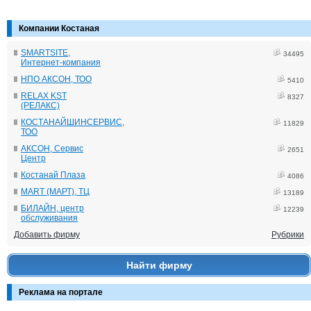
Компании Костаная
SMARTSITE,
34495
Интернет-компания
НПО АКСОН, ТОО
5410
RELAX KST
8327
(РЕЛАКС)
КОСТАНАЙШИНСЕРВИС,
11829
ТОО
АКСОН, Сервис
2651
Центр
Костанай Плаза
4086
MART (МАРТ), ТЦ
13189
БИЛАЙН, центр
12239
обслуживания
Добавить фирму
Рубрики
Найти фирму
Реклама на портале