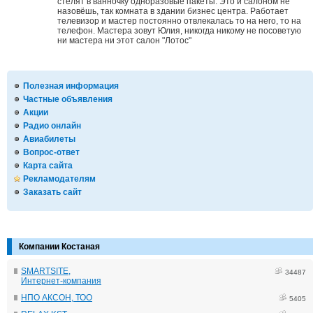
стелят в ванночку одноразовые пакеты. Это и салоном не
назовёшь, так комната в здании бизнес центра. Работает
телевизор и мастер постоянно отвлекалась то на него, то на
телефон. Мастера зовут Юлия, никогда никому не посоветую
ни мастера ни этот салон "Лотос"
Полезная информация
Частные объявления
Акции
Радио онлайн
Авиабилеты
Вопрос-ответ
Карта сайта
Рекламодателям
Заказать сайт
Компании Костаная
SMARTSITE,
34487
Интернет-компания
НПО АКСОН, ТОО
5405