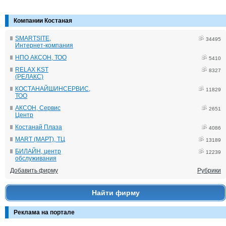
Компании Костаная
SMARTSITE,
34495
Интернет-компания
НПО АКСОН, ТОО
5410
RELAX KST
8327
(РЕЛАКС)
КОСТАНАЙШИНСЕРВИС,
11829
ТОО
АКСОН, Сервис
2651
Центр
Костанай Плаза
4086
MART (МАРТ), ТЦ
13189
БИЛАЙН, центр
12239
обслуживания
Добавить фирму
Рубрики
Найти фирму
Реклама на портале