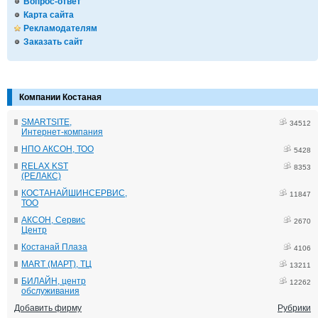
Вопрос-ответ
Карта сайта
Рекламодателям
Заказать сайт
Компании Костаная
SMARTSITE,
34512
Интернет-компания
НПО АКСОН, ТОО
5428
RELAX KST
8353
(РЕЛАКС)
КОСТАНАЙШИНСЕРВИС,
11847
ТОО
АКСОН, Сервис
2670
Центр
Костанай Плаза
4106
MART (МАРТ), ТЦ
13211
БИЛАЙН, центр
12262
обслуживания
Добавить фирму
Рубрики