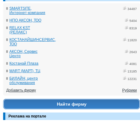
SMARTSITE,
34487
Интернет-компания
НПО АКСОН, ТОО
5404
RELAX KST
8319
(РЕЛАКС)
КОСТАНАЙШИНСЕРВИС,
11820
ТОО
АКСОН, Сервис
2643
Центр
Костанай Плаза
4081
MART (МАРТ), ТЦ
13185
БИЛАЙН, центр
12231
обслуживания
Добавить фирму
Рубрики
Найти фирму
Реклама на портале