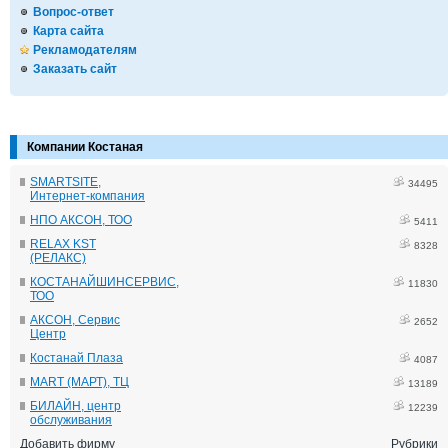
Вопрос-ответ
Карта сайта
Рекламодателям
Заказать сайт
Компании Костаная
SMARTSITE,
34495
Интернет-компания
НПО АКСОН, ТОО
5411
RELAX KST
8328
(РЕЛАКС)
КОСТАНАЙШИНСЕРВИС,
11830
ТОО
АКСОН, Сервис
2652
Центр
Костанай Плаза
4087
MART (МАРТ), ТЦ
13189
БИЛАЙН, центр
12239
обслуживания
Добавить фирму
Рубрики