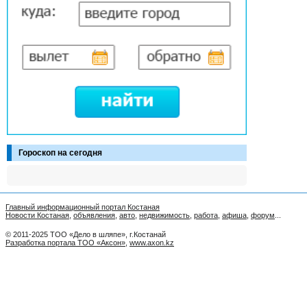
Гороскоп на сегодня
Главный информационный портал Костаная
Новости Костаная
,
объявления
,
авто
,
недвижимость
,
работа
,
афиша
,
форум
...
© 2011-2025 ТОО «Дело в шляпе», г.Костанай
Разработка портала ТОО «Аксон»
,
www.axon.kz