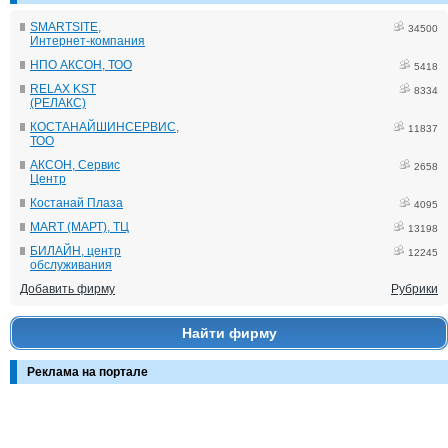
SMARTSITE,
34500
Интернет-компания
НПО АКСОН, ТОО
5418
RELAX KST
8334
(РЕЛАКС)
КОСТАНАЙШИНСЕРВИС,
11837
ТОО
АКСОН, Сервис
2658
Центр
Костанай Плаза
4095
MART (МАРТ), ТЦ
13198
БИЛАЙН, центр
12245
обслуживания
Добавить фирму
Рубрики
Найти фирму
Реклама на портале