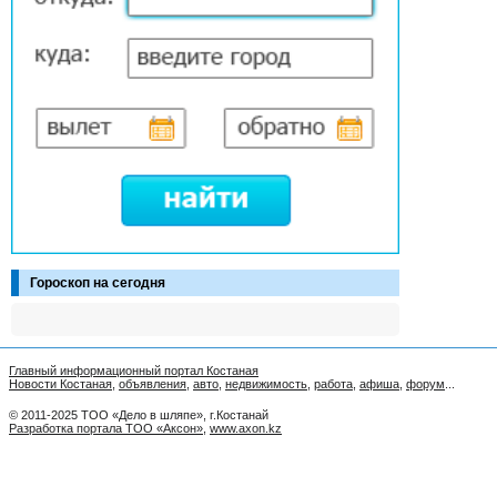
Гороскоп на сегодня
Главный информационный портал Костаная
Новости Костаная
,
объявления
,
авто
,
недвижимость
,
работа
,
афиша
,
форум
...
© 2011-2025 ТОО «Дело в шляпе», г.Костанай
Разработка портала ТОО «Аксон»
,
www.axon.kz