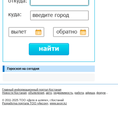
Гороскоп на сегодня
Главный информационный портал Костаная
Новости Костаная
,
объявления
,
авто
,
недвижимость
,
работа
,
афиша
,
форум
...
© 2011-2025 ТОО «Дело в шляпе», г.Костанай
Разработка портала ТОО «Аксон»
,
www.axon.kz