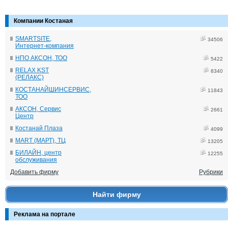
Компании Костаная
SMARTSITE,
34506
Интернет-компания
НПО АКСОН, ТОО
5422
RELAX KST
8340
(РЕЛАКС)
КОСТАНАЙШИНСЕРВИС,
11843
ТОО
АКСОН, Сервис
2661
Центр
Костанай Плаза
4099
MART (МАРТ), ТЦ
13205
БИЛАЙН, центр
12255
обслуживания
Добавить фирму
Рубрики
Найти фирму
Реклама на портале