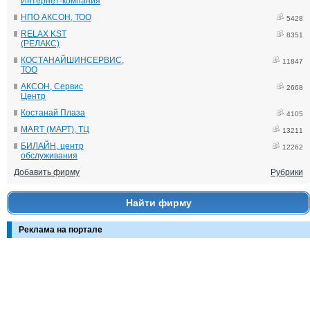
Интернет-компания
НПО АКСОН, ТОО
5428
RELAX KST
8351
(РЕЛАКС)
КОСТАНАЙШИНСЕРВИС,
11847
ТОО
АКСОН, Сервис
2668
Центр
Костанай Плаза
4105
MART (МАРТ), ТЦ
13211
БИЛАЙН, центр
12262
обслуживания
Добавить фирму
Рубрики
Найти фирму
Реклама на портале