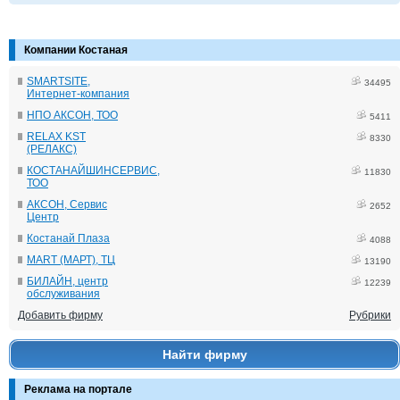
Компании Костаная
SMARTSITE,
34495
Интернет-компания
НПО АКСОН, ТОО
5411
RELAX KST
8330
(РЕЛАКС)
КОСТАНАЙШИНСЕРВИС,
11830
ТОО
АКСОН, Сервис
2652
Центр
Костанай Плаза
4088
MART (МАРТ), ТЦ
13190
БИЛАЙН, центр
12239
обслуживания
Добавить фирму
Рубрики
Найти фирму
Реклама на портале