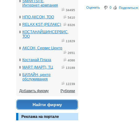
SMARTSITE,
Интернет-компания
Оценить
0
Поделиться:
34495
НПО АКСОН, ТОО
5410
RELAX KST (РЕЛАКС)
8326
КОСТАНАЙШИНСЕРВИС,
ТОО
11829
АКСОН, Сервис Центр
2651
Костанай Плаза
4086
MART (МАРТ), ТЦ
13189
БИЛАЙН, центр
обслуживания
12239
Добавить фирму
Рубрики
Найти фирму
Реклама на портале