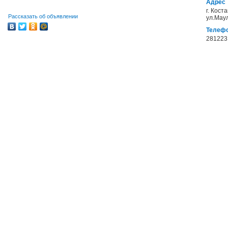
Адрес
г. Кост
Рассказать об объявлении
ул.Мау
Телеф
281223