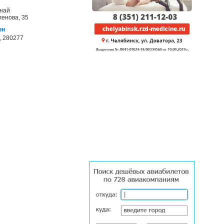
анай
ленова, 35
он
, 280277