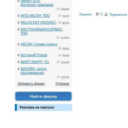
SMARTSITE,
Интернет-компания
34498
Оценить
0
Поделиться:
НПО АКСОН, ТОО
5413
RELAX KST (РЕЛАКС)
8332
КОСТАНАЙШИНСЕРВИС,
ТОО
11833
АКСОН, Сервис Центр
2652
Костанай Плаза
4093
MART (МАРТ), ТЦ
13195
БИЛАЙН, центр
обслуживания
12242
Добавить фирму
Рубрики
Найти фирму
Реклама на портале