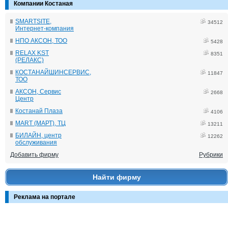
Компании Костаная
SMARTSITE,
34512
Интернет-компания
НПО АКСОН, ТОО
5428
RELAX KST
8351
(РЕЛАКС)
КОСТАНАЙШИНСЕРВИС,
11847
ТОО
АКСОН, Сервис
2668
Центр
Костанай Плаза
4106
MART (МАРТ), ТЦ
13211
БИЛАЙН, центр
12262
обслуживания
Добавить фирму
Рубрики
Найти фирму
Реклама на портале