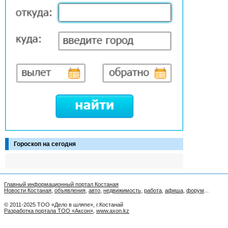
Гороскоп на сегодня
Главный информационный портал Костаная
Новости Костаная
,
объявления
,
авто
,
недвижимость
,
работа
,
афиша
,
форум
...
© 2011-2025 ТОО «Дело в шляпе», г.Костанай
Разработка портала ТОО «Аксон»
,
www.axon.kz