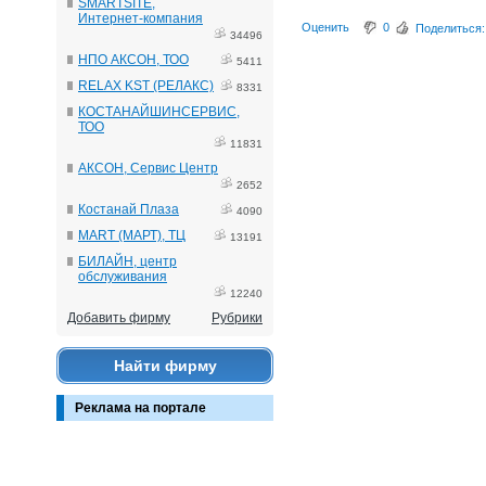
SMARTSITE,
Интернет-компания
Оценить
0
Поделиться:
34496
НПО АКСОН, ТОО
5411
RELAX KST (РЕЛАКС)
8331
КОСТАНАЙШИНСЕРВИС,
ТОО
11831
АКСОН, Сервис Центр
2652
Костанай Плаза
4090
MART (МАРТ), ТЦ
13191
БИЛАЙН, центр
обслуживания
12240
Добавить фирму
Рубрики
Найти фирму
Реклама на портале