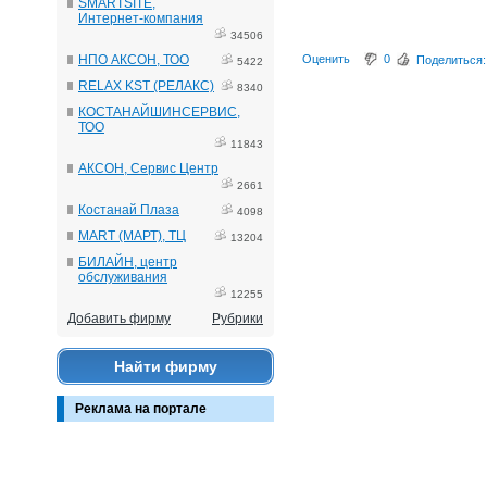
SMARTSITE,
Интернет-компания
34506
НПО АКСОН, ТОО
Оценить
0
Поделиться:
5422
RELAX KST (РЕЛАКС)
8340
КОСТАНАЙШИНСЕРВИС,
ТОО
11843
АКСОН, Сервис Центр
2661
Костанай Плаза
4098
MART (МАРТ), ТЦ
13204
БИЛАЙН, центр
обслуживания
12255
Добавить фирму
Рубрики
Найти фирму
Реклама на портале