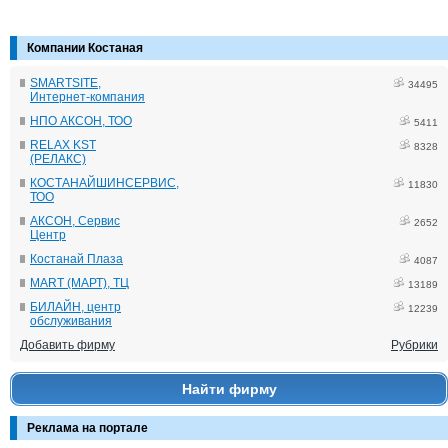
Компании Костаная
SMARTSITE,
34495
Интернет-компания
НПО АКСОН, ТОО
5411
RELAX KST
8328
(РЕЛАКС)
КОСТАНАЙШИНСЕРВИС,
11830
ТОО
АКСОН, Сервис
2652
Центр
Костанай Плаза
4087
MART (МАРТ), ТЦ
13189
БИЛАЙН, центр
12239
обслуживания
Добавить фирму
Рубрики
Найти фирму
Реклама на портале