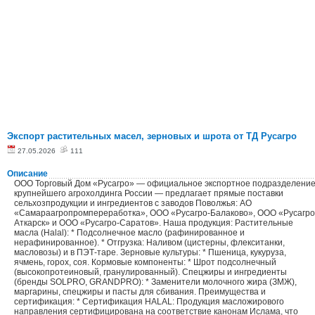
Экспорт растительных масел, зерновых и шрота от ТД Русагро
27.05.2026
111
Описание
ООО Торговый Дом «Русагро» — официальное экспортное подразделени
крупнейшего агрохолдинга России — предлагает прямые поставки
сельхозпродукции и ингредиентов с заводов Поволжья: АО
«Самараагропромпереработка», ООО «Русагро-Балаково», ООО «Русагро
Аткарск» и ООО «Русагро-Саратов». Наша продукция: Растительные
масла (Halal): * Подсолнечное масло (рафинированное и
нерафинированное). * Отгрузка: Наливом (цистерны, флекситанки,
масловозы) и в ПЭТ-таре. Зерновые культуры: * Пшеница, кукуруза,
ячмень, горох, соя. Кормовые компоненты: * Шрот подсолнечный
(высокопротеиновый, гранулированный). Спецжиры и ингредиенты
(бренды SOLPRO, GRANDPRO): * Заменители молочного жира (ЗМЖ),
маргарины, спецжиры и пасты для сбивания. Преимущества и
сертификация: * Сертификация HALAL: Продукция масложирового
направления сертифицирована на соответствие канонам Ислама, что