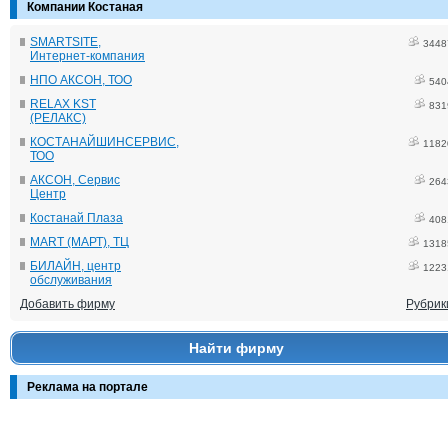
Компании Костаная
SMARTSITE,
3448
Интернет-компания
НПО АКСОН, ТОО
540
RELAX KST
831
(РЕЛАКС)
КОСТАНАЙШИНСЕРВИС,
1182
ТОО
АКСОН, Сервис
264
Центр
Костанай Плаза
408
MART (МАРТ), ТЦ
1318
БИЛАЙН, центр
1223
обслуживания
Добавить фирму
Рубрик
Найти фирму
Реклама на портале