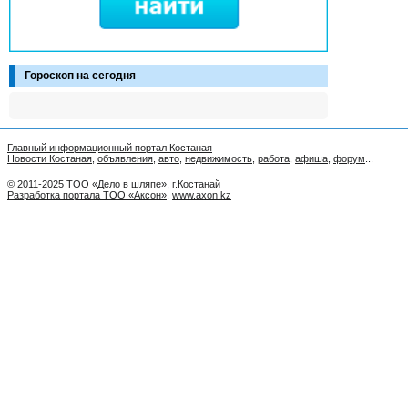
Гороскоп на сегодня
Главный информационный портал Костаная
Новости Костаная
,
объявления
,
авто
,
недвижимость
,
работа
,
афиша
,
форум
...
© 2011-2025 ТОО «Дело в шляпе», г.Костанай
Разработка портала ТОО «Аксон»
,
www.axon.kz