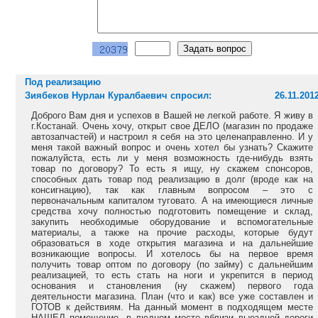
Под реализацию
Зиябеков Нурлан Куралбаевич спросил:
26.11.201
Доброго Вам дня и успехов в Вашей не легкой работе. Я живу в
г.Костанай. Очень хочу, открыт свое ДЕЛО (магазин по продаже
автозапчастей) и настроил я себя на это целенаправленно. И у
меня такой важный вопрос и очень хотел бы узнать? Скажите
пожалуйста, есть ли у меня возможность где-нибудь взять
товар по договору? То есть я ищу, ну скажем спонсоров,
способных дать товар под реализацию в долг (вроде как на
консигнацию), так как главным вопросом – это с
первоначальным капиталом туговато. А на имеющиеся личные
средства хочу полностью подготовить помещение и склад,
закупить необходимые оборудование и вспомогательные
материалы, а также на прочие расходы, которые будут
образоваться в ходе открытия магазина и на дальнейшие
возникающие вопросы. И хотелось бы на первое время
получить товар оптом по договору (по займу) с дальнейшим
реализацией, то есть стать на ноги и укрепится в период
основания и становления (ну скажем) первого года
деятельности магазина. План (что и как) все уже составлен и
ГОТОВ к действиям. На данный момент в подходящем месте
НАШЕЛ помещение, в людном месте вблизи выездной дороги