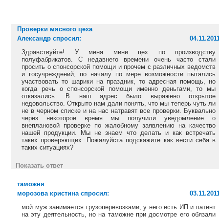
Проверки мясного цеха
Александр спросил:
04.11.201
Здравствуйте! У меня мини цех по производству
полуфабрикатов. С недавнего времени очень часто стали
просить о спонсорской помощи и прочем с различных ведомств
и госучреждений, по началу по мере возможности пытались
участвовать то шарики на праздник, то адресная помощь, но
когда речь о спонсорской помощи именно деньгами, то мы
отказались. В наш адрес было выражено открытое
недовольство. Открыто нам дали понять, что мы теперь чуть ли
не в черном списке и на нас натравят все проверки. Буквально
через некоторое время мы получили уведомление о
внеплановой проверке по жалобному заявлению на качество
нашей продукции. Мы не знаем что делать и как встречать
таких проверяющих. Пожалуйста подскажите как вести себя в
таких ситуациях?
Показать ответ
таможня
морозова кристина спросил:
03.11.201
мой муж занимается грузоперевозками, у него есть ИП и патент
на эту деятельность, но на таможне при досмотре его обязали