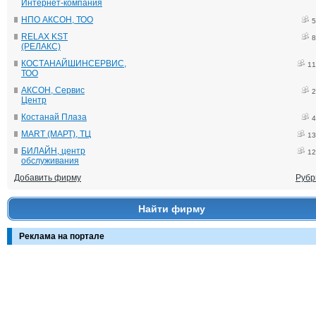
Интернет-компания
НПО АКСОН, ТОО
5
RELAX KST
8
(РЕЛАКС)
КОСТАНАЙШИНСЕРВИС,
11
ТОО
АКСОН, Сервис
2
Центр
Костанай Плаза
4
MART (МАРТ), ТЦ
13
БИЛАЙН, центр
12
обслуживания
Добавить фирму
Рубр
Найти фирму
Реклама на портале