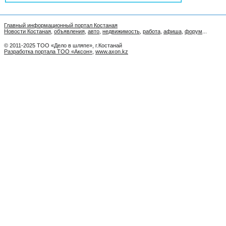
Главный информационный портал Костаная
Новости Костаная
,
объявления
,
авто
,
недвижимость
,
работа
,
афиша
,
форум
...
© 2011-2025 ТОО «Дело в шляпе», г.Костанай
Разработка портала ТОО «Аксон»
,
www.axon.kz