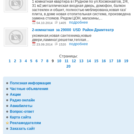
1 комнатная квартира в г.Рудном по ул.Космонавтов, 2/4,
31 м2,металлическая входная дверь, домофон, балкон
застеклен и обшит, полностью меблирована,новая газ/
плита, в доме новая отопительная система, произведена
замена стояков. Рядом ЦОН, магазины,...
подробнее
04.10.2014
1405
2-комнатная за 29000 USD Район Драмтеатр
ухожиная,новая сантехника,новые
двери,ламинат,решетки,теплая...
подробнее
23.09.2014
1520
Страницы:
1
2
3
4
5
6
7
8
9
10
11
12
13
14
15
16
17
18
19
20
Полезная информация
Частные объявления
Акции
Радио онлайн
Авиабилеты
Вопрос-ответ
Карта сайта
Рекламодателям
Заказать сайт