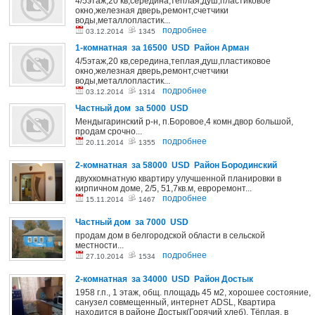
4/5этаж,20 кв,середина,теплая,душ,пластиковое
окно,железная дверь,ремонт,счетчики
воды,металлопластик...
подробнее
03.12.2014
1345
1-комнатная за 16500 USD Район Арман
4/5этаж,20 кв,середина,теплая,душ,пластиковое
окно,железная дверь,ремонт,счетчики
воды,металлопластик...
подробнее
03.12.2014
1314
Частный дом за 5000 USD
Мендыгаринский р-н, п.Боровое,4 комн,двор большой,
продам срочно...
подробнее
20.11.2014
1355
2-комнатная за 58000 USD Район Бородинский
двухкомнатную квартиру улучшенной планировки в
кирпичном доме, 2/5, 51,7кв.м, евроремонт...
подробнее
15.11.2014
1467
Частный дом за 7000 USD
продам дом в белгородской области в сельской
местности...
подробнее
27.10.2014
1534
2-комнатная за 34000 USD Район Достык
1958 г.п., 1 этаж, общ. площадь 45 м2, хорошее состояние,
санузел совмещенный, интернет ADSL, Квартира
находится в районе Достык(Горячий хлеб). Тёплая, в