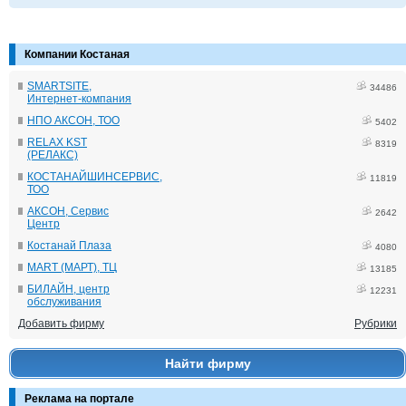
Компании Костаная
SMARTSITE,
34486
Интернет-компания
НПО АКСОН, ТОО
5402
RELAX KST
8319
(РЕЛАКС)
КОСТАНАЙШИНСЕРВИС,
11819
ТОО
АКСОН, Сервис
2642
Центр
Костанай Плаза
4080
MART (МАРТ), ТЦ
13185
БИЛАЙН, центр
12231
обслуживания
Добавить фирму
Рубрики
Найти фирму
Реклама на портале