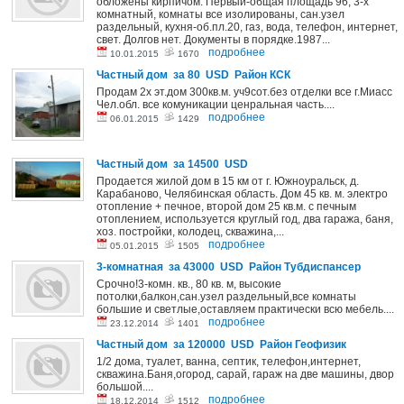
обложены кирпичом. Первый-общая площадь 96, 3-х
комнатный, комнаты все изолированы, сан.узел
раздельный, кухня-об.пл.20, газ, вода, телефон, интернет,
свет. Долгов нет. Документы в порядке.1987...
подробнее
10.01.2015
1670
Частный дом за 80 USD Район КСК
Продам 2х эт.дом 300кв.м. уч9сот.без отделки все г.Миасс
Чел.обл. все комуникации ценральная часть....
подробнее
06.01.2015
1429
Частный дом за 14500 USD
Продается жилой дом в 15 км от г. Южноуральск, д.
Карабаново, Челябинская область. Дом 45 кв. м. электро
отопление + печное, второй дом 25 кв.м. с печным
отоплением, используется круглый год, два гаража, баня,
хоз. постройки, колодец, скважина,...
подробнее
05.01.2015
1505
3-комнатная за 43000 USD Район Тубдиспансер
Срочно!3-комн. кв., 80 кв. м, высокие
потолки,балкон,сан.узел раздельный,все комнаты
большие и светлые,оставляем практически всю мебель....
подробнее
23.12.2014
1401
Частный дом за 120000 USD Район Геофизик
1/2 дома, туалет, ванна, септик, телефон,интернет,
скважина.Баня,огород, сарай, гараж на две машины, двор
большой....
подробнее
18.12.2014
1512