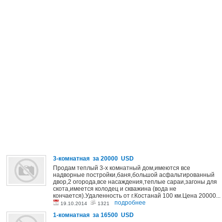
3-комнатная за 20000 USD
Продам теплый 3-х комнатный дом,имеются все
надворные постройки,баня,большой асфальтированный
двор,2 огорода,все насаждения,теплые сараи,загоны для
скота,имеется колодец и скважина (вода не
кончается).Удаленность от г.Костанай 100 км.Цена 20000...
подробнее
19.10.2014
1321
1-комнатная за 16500 USD