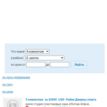
Что ищем
в районе
Найти
по цене от
до
по дате добавления
по типу
по цене
3-комнатная за 42000 USD Район Дворец спорта
кухня студия пластиковые окна 4/5этаж 42кв.м...