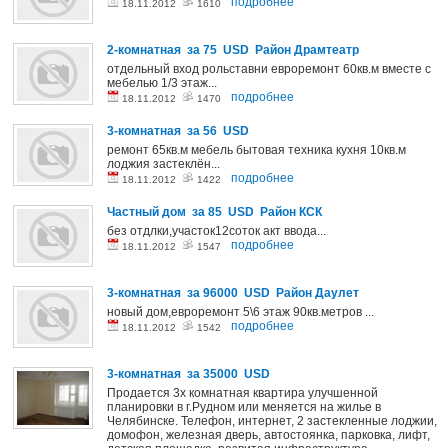
подробнее
18.11.2012
1610
2-комнатная за 75 USD Район Драмтеатр
отдельный вход рольставни евроремонт 60кв.м вместе с
мебелью 1/3 этаж...
подробнее
18.11.2012
1470
3-комнатная за 56 USD
ремонт 65кв.м мебель бытовая техника кухня 10кв.м
лоджия застеклён...
подробнее
18.11.2012
1422
Частный дом за 85 USD Район КСК
без отдлки,участок12соток акт ввода...
подробнее
18.11.2012
1547
3-комнатная за 96000 USD Район Даулет
новый дом,евроремонт 5\6 этаж 90кв.метров ...
подробнее
18.11.2012
1542
3-комнатная за 35000 USD
Продается 3х комнатная квартира улучшенной
планировки в г.Рудном или меняется на жилье в
Челябинске. Телефон, интернет, 2 застекленные лоджии,
домофон, железная дверь, автостоянка, парковка, лифт,