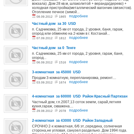
вокзала). Дом 28 кв.м, шлаколитой + веранда(дерево) +
холодная пристройка(металлический вагончик связистов).
Отопление печное (зимой...
подробнее
08.09.2012
1865
Частный дом за 30 USD
п. Садчиковка, 25 км от города, 2 уровня, баня, гараж,
огород или обменяю на 2-комн в г. Костанай...
подробнее
07.09.2012
1812
Частный дом за 0 Тенге
п. Садчиковка, 25 км от города, 2 уровня, гараж, баня,
огород...
подробнее
06.09.2012
1516
3-комнатная за 45000 USD
Продам 3-комнатную, перепланировка, ремонт....
подробнее
03.09.2012
1674
4-комнатная за 60000 USD Район Красный Партизан
Частный дом, г.п.2007,13 соток земли, сарай,летняя
кухня,гараж, скважена....
подробнее
29.08.2012
2078
2-комнатная за 43000 USD Район Западный
СРОЧНО 2-х комнатная, 6/6 эт.,середина, солнечная
сторона,не угловая, санузел раздельно. Дом 1994 года.