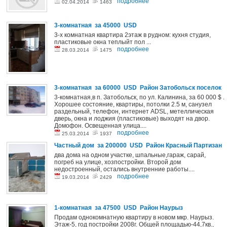
подробнее
02.04.2014
1463
3-комнатная за 45000 USD
3-х комнатная квартира 2этаж в рудном: кухня студия,
пластиковые окна теплыйт пол ...
подробнее
28.03.2014
1475
3-комнатная за 60000 USD Район Затобольск поселок
3-комнатная,в п. Затобольск, по ул. Калинина, за 60 000 $ .
Хорошее состояние, квартиры, потолки 2.5 м, санузел
раздельный, телефон, интернет ADSL, метеллическая
дверь, окна и лоджия (пластиковые) выходят на двор.
Домофон. Освещенная улица....
подробнее
25.03.2014
1937
Частный дом за 200000 USD Район Красный Партизан
два дома на одном участке, шпальные,гараж, сарай,
погреб на улице, хозпостройки. Второй дом
недостроенный, остались внутренние работы....
подробнее
19.03.2014
2429
1-комнатная за 47500 USD Район Наурыз
Продам однокомнатную квартиру в новом мкр. Наурыз.
Этаж-5, год постройки 2008г. Общей площадью-44,7кв.,