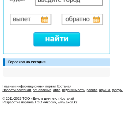
Гороскоп на сегодня
Главный информационный портал Костаная
Новости Костаная
,
объявления
,
авто
,
недвижимость
,
работа
,
афиша
,
форум
...
© 2011-2025 ТОО «Дело в шляпе», г.Костанай
Разработка портала ТОО «Аксон»
,
www.axon.kz