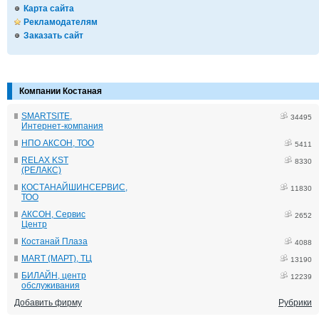
Карта сайта
Рекламодателям
Заказать сайт
Компании Костаная
SMARTSITE,
34495
Интернет-компания
НПО АКСОН, ТОО
5411
RELAX KST
8330
(РЕЛАКС)
КОСТАНАЙШИНСЕРВИС,
11830
ТОО
АКСОН, Сервис
2652
Центр
Костанай Плаза
4088
MART (МАРТ), ТЦ
13190
БИЛАЙН, центр
12239
обслуживания
Добавить фирму
Рубрики