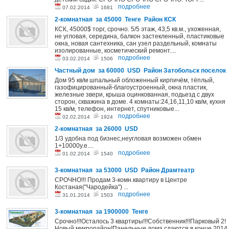
подробнее
07.02.2014
1681
2-комнатная за 45000 Тенге Район КСК
КСК, 45000$ торг, срочно. 5/5 этаж, 43,5 кв.м., ухоженная,
не угловая, середина, балкон застекленный, пластиковые
окна, новая сантехника, сан узел раздельный, комнаты
изолированные, косметический ремонт....
подробнее
03.02.2014
1506
Частный дом за 60000 USD Район Затобольск поселок
Дом 95 кв/м шпальный обложенный кирпичём, тёплый,
газофицированный-благоустроенный, окна пластик,
железные звери, крыша оцинкованная, подьезд с двух
сторон, скважина в доме. 4 комнаты:24,16,11,10 кв/м, кухня
15 кв/м, телефон, интернет, спутниковые...
подробнее
02.02.2014
1924
2-комнатная за 26000 USD
1/3 удобна под бизнес,неугловая возможен обмен
1+10000у.е....
подробнее
01.02.2014
1540
3-комнатная за 53000 USD Район Драмтеатр
СРОЧНО!!! Продам 3-комн.квартиру в Центре
Костаная("Чародейка") ...
подробнее
31.01.2014
1503
3-комнатная за 1900000 Тенге
Срочно!!!Осталось 3 квартиры!!!Собственник!!!Парковый 2!
Новый микрорайон!Панельные дома сдаются в конце 2014