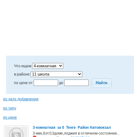
Что ищем
в районе
Найти
по цене от
до
по дате добавления
по типу
по цене
3-комнатная за 0 Тенге Район Автовокзал
3-кмн,6эт/13доме,лоджия в отличном состоянии...