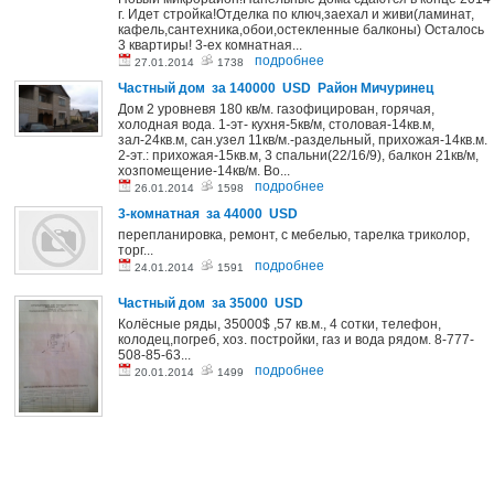
г. Идет стройка!Отделка по ключ,заехал и живи(ламинат,
кафель,сантехника,обои,остекленные балконы) Осталось
3 квартиры! 3-ех комнатная...
подробнее
27.01.2014
1738
Частный дом за 140000 USD Район Мичуринец
Дом 2 уровневя 180 кв/м. газофицирован, горячая,
холодная вода. 1-эт- кухня-5кв/м, столовая-14кв.м,
зал-24кв.м, сан.узел 11кв/м.-раздельный, прихожая-14кв.м.
2-эт.: прихожая-15кв.м, 3 спальни(22/16/9), балкон 21кв/м,
хозпомещение-14кв/м. Во...
подробнее
26.01.2014
1598
3-комнатная за 44000 USD
перепланировка, ремонт, с мебелью, тарелка триколор,
торг...
подробнее
24.01.2014
1591
Частный дом за 35000 USD
Колёсные ряды, 35000$ ,57 кв.м., 4 сотки, телефон,
колодец,погреб, хоз. постройки, газ и вода рядом. 8-777-
508-85-63...
подробнее
20.01.2014
1499