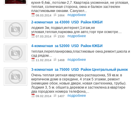
кухня-9,4кв., потолки-2,7. Квартира ухоженная, не угловая,
теплая, солнечная сторона, окна и балкон застеклен
пластиковыми окнами. Санузел...
подробнее
08.03.2014
1664
2-комнатная за 43000 USD Район КЖБИ
лоджия 3м, подвал,интернет,1этаж,не
угловая,теплая,парковка для авто,торг при осмотре....
подробнее
07.03.2014
1530
4-комнатная за 52000 USD Район КЖБИ
теплая,перепланировка,пластиковые окна,ремонт,школа и
сад рядом....
подробнее
11.02.2014
1468
3-комнатная за 75000 USD Район Центральный рынок
Очень теплая уютная квартира-распашонка, 59 кв.м. в
кирпичном доме в середине, 4 этаж 5 этажки, ремонт
(немецкие обои, новые двери, новая сантехника, трубы).
Лоджия 3, 5 м. обшита деревом и застеклена.в квартире
два городских номера телефона,...
подробнее
09.02.2014
1407