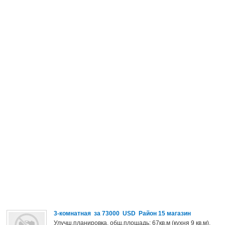
3-комнатная за 73000 USD Район 15 магазин
Улучш.планировка, общ.площадь: 67кв.м (кухня 9 кв.м),