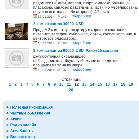
рядом все ( школы, дет.сад, спорт.комплекс, больница,
пласт.окна, сан.узел раздельный, частично мебелирована,
не угловая (окна на обе стороны), 4/5 этаж...
подробнее
15.01.2014
1414
2-комнатная за 30000 USD
Продам 2 комнатную квартиру в хорошем состоянии,
интернет, телефон, кабельное, 2 этаж, соседи хорошие, в
центре, все рядом,торг....
подробнее
14.01.2014
1880
3-комнатная за 91000 USD Район 15 магазин
круглосуточная охрана,видео
наблюдение,шлагбаум,футбольное поле,детские
площадки,магазин во дворе, ...
подробнее
13.01.2014
1372
Страницы:
1
2
3
4
5
6
7
8
9
10
11
12
13
14
15
16
17
18
19
20
Полезная информация
Частные объявления
Акции
Радио онлайн
Авиабилеты
Вопрос-ответ