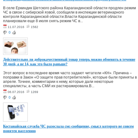
В селе Еркиндик Шетского района Карагандинской области продлен режим
ЧС в связи с сибирской язвой, сообщили в инспекции ветеринарного
контроля Карагандинской области.Власти Карагандинской области
планировали еще 8 июля снять режим ЧС в...
11.07.2016
1582
0
Действительно ли доброкачественный товар теперь можно обменять в течение
30 дней, а не 14, как это было раньше?
Этот вопрос в последнее время часто задают читатели «КН». Причина –
поправки в Закон «О защите прав потребителей», которые были приняты в
апреле. Точнее, комментарии к нему, которые дали некоторые
специалисты, а часть СМИ их растиражировала.В...
06.07.2016
1269
0
Костанайская служба ЧС разослала смс-сообщение, смысл которого не совсем
понятен населению