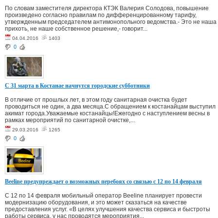
По словам заместителя директора КТЭК Валерия Солодова, повышение
произведено согласно правилам по дифференцированному тарифу,
утвержденным председателем антимонопольного ведомства.- Это не наша
прихоть, не наше собственное решение,- говорит...
04.04.2016
1403
0
С 31 марта в Костанае начнутся городские субботники
В отличие от прошлых лет, в этом году санитарная очистка будет
проводиться не один, а два месяца.С обращением к костанайцам выступил
акимат города.Уважаемые костанайцы!Ежегодно с наступлением весны в
рамках мероприятий по санитарной очистке,...
29.03.2016
1265
0
Beeline предупреждает о возможных перебоях со связью с 12 по 14 февраля
C 12 по 14 февраля мобильный оператор Beeline планирует провести
модернизацию оборудования, и это может сказаться на качестве
предоставления услуг. «В целях улучшения качества сервиса и быстроты
работы сервиса, у нас проводятся мероприятия...