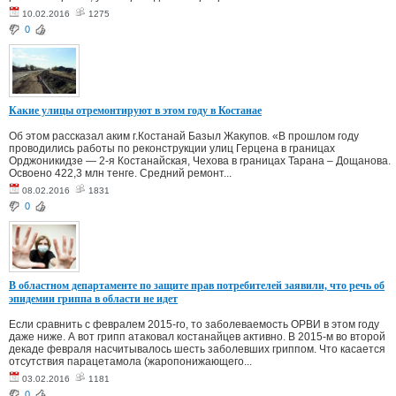
10.02.2016
1275
0
Какие улицы отремонтируют в этом году в Костанае
Об этом рассказал аким г.Костанай Базыл Жакупов. «В прошлом году
проводились работы по реконструкции улиц Герцена в границах
Орджоникидзе — 2-я Костанайская, Чехова в границах Тарана – Дощанова.
Освоено 422,3 млн тенге. Средний ремонт...
08.02.2016
1831
0
В областном департаменте по защите прав потребителей заявили, что речь об
эпидемии гриппа в области не идет
Если сравнить с февралем 2015-го, то заболеваемость ОРВИ в этом году
даже ниже. А вот грипп атаковал костанайцев активно. В 2015-м во второй
декаде февраля насчитывалось шесть заболевших гриппом. Что касается
отсутствия парацетамола (жаропонижающего...
03.02.2016
1181
0