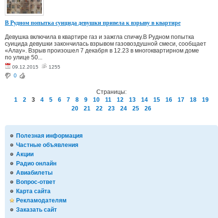
В Рудном попытка суицида девушки привела к взрыву в квартире
Девушка включила в квартире газ и зажгла спичку.В Рудном попытка
суицида девушки закончилась взрывом газовоздушной смеси, сообщает
«Алау». Взрыв произошел 7 декабря в 12.23 в многоквартирном доме
по улице 50...
09.12.2015
1255
0
Страницы:
1
2
3
4
5
6
7
8
9
10
11
12
13
14
15
16
17
18
19
20
21
22
23
24
25
26
Полезная информация
Частные объявления
Акции
Радио онлайн
Авиабилеты
Вопрос-ответ
Карта сайта
Рекламодателям
Заказать сайт