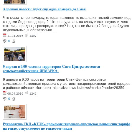
Хорошая новость: будет еще одна ярмарка до 1 мая
Что сказать про ярмарку, которая наконец-то вышла из тесной зимовки под
сводами Ледового дворца? Что она удалась на славу и все накупили, чего
хотели, а продавцы распродали все? Нет, так не бывает? Всегда найдутся
недовольные, и обязательно...
11.04.2016
1497
0
9 апреля в 9.00 часов на территории Сити-Центра состоится
сельскохозяйственная ЯРМАРКА!
9 апреля в 9.00 часов на территории Сити-Центра состоится
сельскохозяйственная ярмарка с участием товаропроизводителей городов
и районов области.Источник: https://kstnews.kz/news/market?node=29359 ...
08.04.2016
1242
0
Руководство ГКП «КТЭК» прокомментировало апрельское повышение тарифа
на тепло, отпускаемого по теплосчетчикам