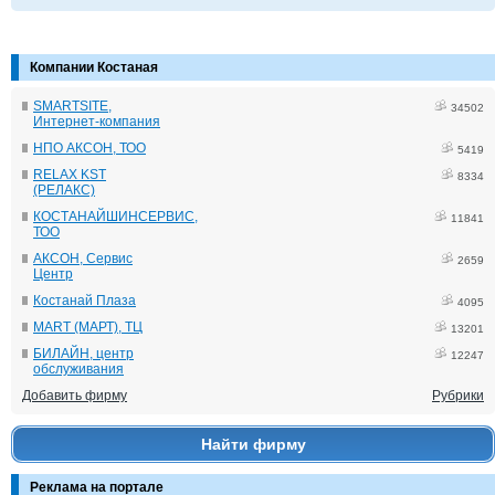
Компании Костаная
SMARTSITE,
34502
Интернет-компания
НПО АКСОН, ТОО
5419
RELAX KST
8334
(РЕЛАКС)
КОСТАНАЙШИНСЕРВИС,
11841
ТОО
АКСОН, Сервис
2659
Центр
Костанай Плаза
4095
MART (МАРТ), ТЦ
13201
БИЛАЙН, центр
12247
обслуживания
Добавить фирму
Рубрики
Найти фирму
Реклама на портале