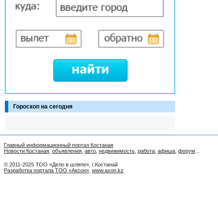
Гороскоп на сегодня
Главный информационный портал Костаная
Новости Костаная
,
объявления
,
авто
,
недвижимость
,
работа
,
афиша
,
форум
...
© 2011-2025 ТОО «Дело в шляпе», г.Костанай
Разработка портала ТОО «Аксон»
,
www.axon.kz