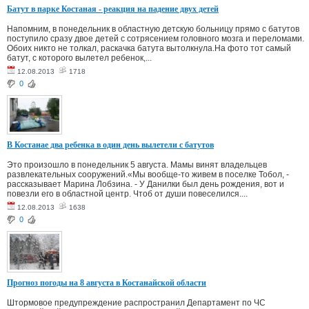
Батут в парке Костаная - реакция на падение двух детей
Напомним, в понедельник в областную детскую больницу прямо с батутов
поступило сразу двое детей с сотрясением головного мозга и переломами.
Обоих никто не толкал, раскачка батута вытолкнула.На фото тот самый
батут, с которого вылетел ребенок,...
12.08.2013
1718
0
В Костанае два ребенка в один день вылетели с батутов
Это произошло в понедельник 5 августа. Мамы винят владельцев
развлекательных сооружений.«Мы вообще-то живем в поселке Тобол, -
рассказывает Марина Лобзина. - У Данилки был день рождения, вот и
повезли его в областной центр. Чтоб от души повеселился....
12.08.2013
1638
0
Прогноз погоды на 8 августа в Костанайской области
Штормовое предупреждение распространил Департамент по ЧС