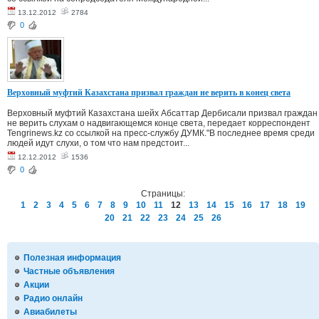
13.12.2012
2784
0
Верховный муфтий Казахстана призвал граждан не верить в конец света
Верховный муфтий Казахстана шейх Абсаттар Дербисали призвал граждан
не верить слухам о надвигающемся конце света, передает корреспондент
Tengrinews.kz со ссылкой на пресс-службу ДУМК."В последнее время среди
людей идут слухи, о том что нам предстоит...
12.12.2012
1536
0
Страницы:
1
2
3
4
5
6
7
8
9
10
11
12
13
14
15
16
17
18
19
20
21
22
23
24
25
26
Полезная информация
Частные объявления
Акции
Радио онлайн
Авиабилеты