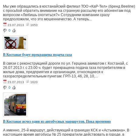
Мы уже обращались в костанайский филиал ТОО «КаР-Тел» (бренд Beeline)
с просьбой обратить внимание на странную рассылку его абонентам под
вопросом «Любишь охотиться?» Сотрудники компании сразу
предположили, что это мошенничество. А теперь...
23.07.2013
1653
0
В Костанае будет прекращена подача газа
В связи с реконструкцией дороги по ул. Герцена акиматом г. Костанай, с
26.07.2013 г. с 23.00 ч. будет прекращена подача газа потребителям в
жилые дома, предприятия и организации, относящиеся к
газораспределительным пунктам: ГРП-13, 46, 28, 10,...
23.07.2013
1620
0
В Костанае исчез один из автобусных маршрутов. Пока временно
А именно, 25-й маршрут, действующий в границах КСК и «Астыкжана». В
настоящее время автобусы № 25 прекратили действовать в городе, в