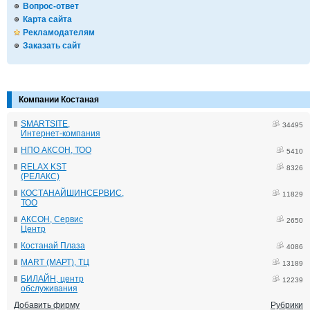
Вопрос-ответ
Карта сайта
Рекламодателям
Заказать сайт
Компании Костаная
SMARTSITE,
34495
Интернет-компания
НПО АКСОН, ТОО
5410
RELAX KST
8326
(РЕЛАКС)
КОСТАНАЙШИНСЕРВИС,
11829
ТОО
АКСОН, Сервис
2650
Центр
Костанай Плаза
4086
MART (МАРТ), ТЦ
13189
БИЛАЙН, центр
12239
обслуживания
Добавить фирму
Рубрики