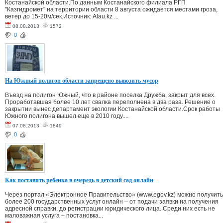
Костанайской области.По данным Костанайского филиала РГП
"Казгидромет" на территории области 8 августа ожидается местами гроза,
ветер до 15-20м/сек.Источник: Alau.kz ...
08.08.2013
1572
0
На Южный полигон области запрещено вывозить мусор
Въезд на полигон Южный, что в районе поселка Дружба, закрыт для всех.
Проработавшая более 10 лет свалка переполнена в два раза. Решение о
закрытии вынес департамент экологии Костанайской области.Срок работы
Южного полигона вышел еще в 2010 году....
07.08.2013
1849
0
Как поставить ребенка в очередь в детский сад онлайн
Через портал «Электронное Правительство» (www.egov.kz) можно получить
более 200 государственных услуг онлайн – от подачи заявки на получения
адресной справки, до регистрации юридического лица. Среди них есть не
маловажная услуга – постановка...