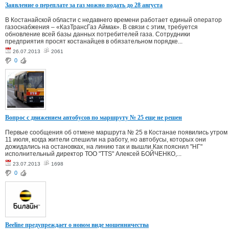
Заявление о переплате за газ можно подать до 28 августа
В Костанайской области с недавнего времени работает единый оператор
газоснабжения – «КазТрансГаз Аймак». В связи с этим, требуется
обновление всей базы данных потребителей газа. Сотрудники
предприятия просят костанайцев в обязательном порядке...
26.07.2013
2061
0
Вопрос с движением автобусов по маршруту № 25 еще не решен
Первые сообщения об отмене маршрута № 25 в Костанае появились утром
11 июля, когда жители спешили на работу, но автобусы, которых они
дожидались на остановках, на линию так и вышли.Как пояснил "НГ"
исполнительный директор ТОО "ТТS" Алексей БОЙЧЕНКО,...
23.07.2013
1698
0
Beeline предупреждает о новом виде мошенничества