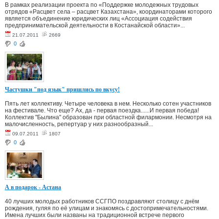
В рамках реализации проекта по «Поддержке молодежных трудовых
отрядов «Расцвет села – расцвет Казахстана», координаторами которого
является объединение юридических лиц «Ассоциация содействия
предпринимательской деятельности в Костанайской области»...
21.07.2011
2669
0
Частушки "под язык" пришлись по вкусу!
Пять лет коллективу. Четыре человека в нем. Несколько сотен участников
на фестивале. Что еще? Ах, да - первая поездка......И первая победа!
Коллектив "Былина" образован при областной филармонии. Несмотря на
малочисленность, репертуар у них разнообразный...
09.07.2011
1807
0
А в подарок - Астана
40 лучших молодых работников ССГПО поздравляют столицу с днём
рождения, гуляя по её улицам и знакомясь с достопримечательностями.
Имена лучших были названы на традиционной встрече первого