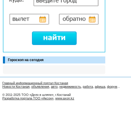
Гороскоп на сегодня
Главный информационный портал Костаная
Новости Костаная
,
объявления
,
авто
,
недвижимость
,
работа
,
афиша
,
форум
...
© 2011-2025 ТОО «Дело в шляпе», г.Костанай
Разработка портала ТОО «Аксон»
,
www.axon.kz