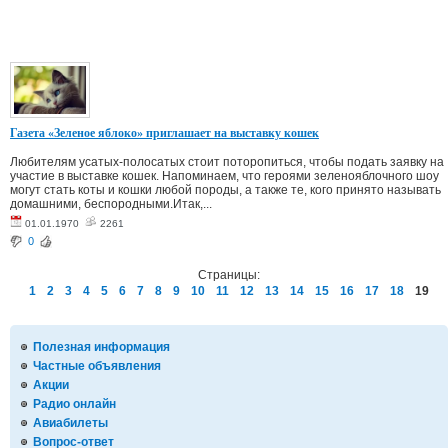
Газета «Зеленое яблоко» приглашает на выставку кошек
Любителям усатых-полосатых стоит поторопиться, чтобы подать заявку на
участие в выставке кошек. Напоминаем, что героями зеленояблочного шоу
могут стать коты и кошки любой породы, а также те, кого принято называть
домашними, беспородными.Итак,...
01.01.1970
2261
0
Страницы:
1
2
3
4
5
6
7
8
9
10
11
12
13
14
15
16
17
18
19
Полезная информация
Частные объявления
Акции
Радио онлайн
Авиабилеты
Вопрос-ответ