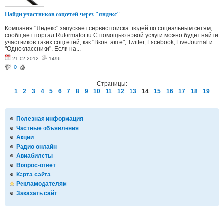
Найди участников соцсетей через "яндекс"
Компания "Яндекс" запускает сервис поиска людей по социальным сетям,
сообщает портал Ruformator.ru.С помощью новой услуги можно будет найти
участников таких соцсетей, как "Вконтакте", Twitter, Facebook, LiveJournal и
"Одноклассники". Если на...
21.02.2012
1496
0
Страницы:
1
2
3
4
5
6
7
8
9
10
11
12
13
14
15
16
17
18
19
Полезная информация
Частные объявления
Акции
Радио онлайн
Авиабилеты
Вопрос-ответ
Карта сайта
Рекламодателям
Заказать сайт