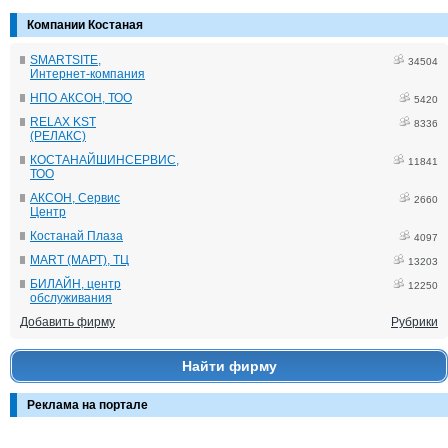
Компании Костаная
SMARTSITE,
34504
Интернет-компания
НПО АКСОН, ТОО
5420
RELAX KST
8336
(РЕЛАКС)
КОСТАНАЙШИНСЕРВИС,
11841
ТОО
АКСОН, Сервис
2660
Центр
Костанай Плаза
4097
MART (МАРТ), ТЦ
13203
БИЛАЙН, центр
12250
обслуживания
Добавить фирму
Рубрики
Найти фирму
Реклама на портале