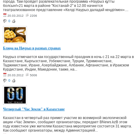
города. Там пройдет развлекательная программа «Наурыз құтты
болсын!»21 марта в районе "Костанай-2" в 12.00 начнется
театрализованное представление «Келді Наурыз даладай кеңдігімен»....
20.03.2012
2206
0
Блюда на Наурыз в разных странах
Наурыз отмечается как государственный праздник в ночь с 21 на 22 марта в
Казахстане, Кыргызстане, Узбекистане, Турции, Туркменистане,
Таджикистане, Иране, Азербайджане, Албании, Афганистане, в Иракском
Курдистане, Индии, Македонии, также, на...
20.03.2012
5006
0
Четвертый "Час Земли" в Казахстане
Казахстан в четвертый раз примет участие во всемирной экологической
акции «Час Земли», сообщают организаторы, передает BNews.kzВ этом
году известное уже жителям Казахстана мероприятие состоится 31 марта.
Как сообщают организаторы, между Администрацией...