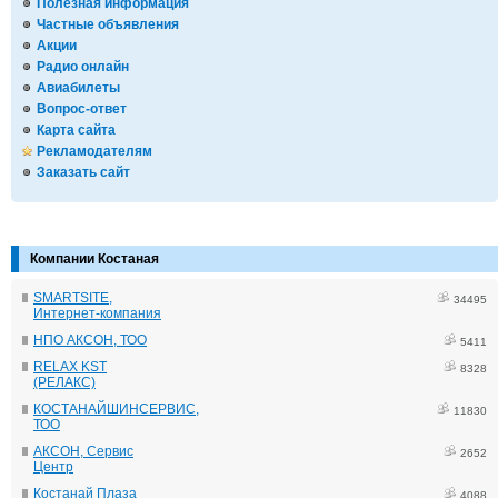
Полезная информация
Частные объявления
Акции
Радио онлайн
Авиабилеты
Вопрос-ответ
Карта сайта
Рекламодателям
Заказать сайт
Компании Костаная
SMARTSITE,
34495
Интернет-компания
НПО АКСОН, ТОО
5411
RELAX KST
8328
(РЕЛАКС)
КОСТАНАЙШИНСЕРВИС,
11830
ТОО
АКСОН, Сервис
2652
Центр
Костанай Плаза
4088