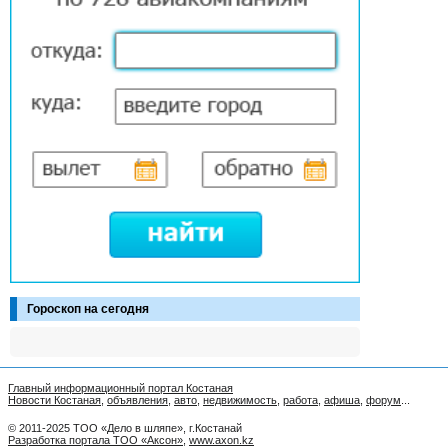
Гороскоп на сегодня
Главный информационный портал Костаная
Новости Костаная
,
объявления
,
авто
,
недвижимость
,
работа
,
афиша
,
форум
...
© 2011-2025 ТОО «Дело в шляпе», г.Костанай
Разработка портала ТОО «Аксон»
,
www.axon.kz