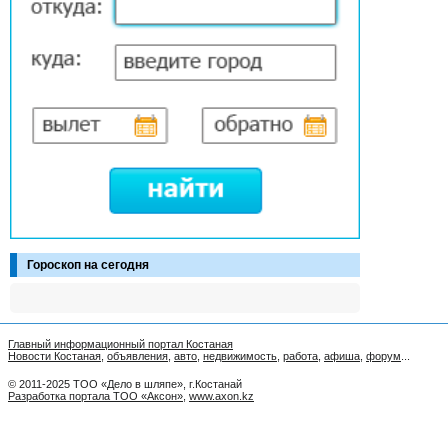
Гороскоп на сегодня
Главный информационный портал Костаная
Новости Костаная
,
объявления
,
авто
,
недвижимость
,
работа
,
афиша
,
форум
...
© 2011-2025 ТОО «Дело в шляпе», г.Костанай
Разработка портала ТОО «Аксон»
,
www.axon.kz