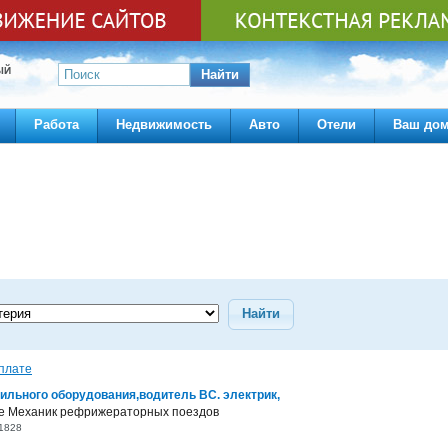
ЫЙ
Найти
Работа
Недвижимость
Авто
Отели
Ваш до
Найти
плате
ильного оборудования,водитель ВС. электрик,
ое Механик рефрижераторных поездов
1828