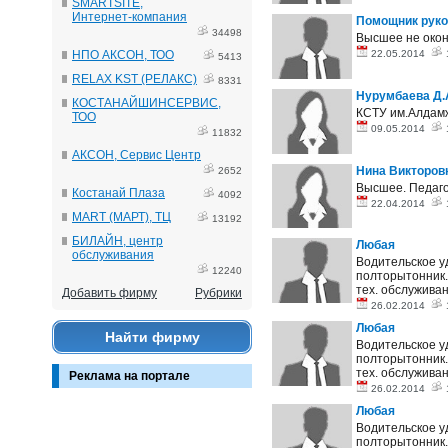
SMARTSITE,
Интернет-компания
Помощник руко
34498
Высшее не око
НПО АКСОН, ТОО
22.05.2014
5413
RELAX KST (РЕЛАКС)
8331
Нурумбаева Д.
КОСТАНАЙШИНСЕРВИС,
КСТУ им.Алдамж
ТОО
09.05.2014
11832
АКСОН, Сервис Центр
Нина Викторов
2652
Высшее. Педаго
Костанай Плаза
4092
22.04.2014
MART (МАРТ), ТЦ
13192
БИЛАЙН, центр
Любая
обслуживания
Водительское уд
12240
полторытонник. 
тех. обслужива
Добавить фирму
Рубрики
26.02.2014
Любая
Найти фирму
Водительское уд
полторытонник. 
тех. обслужива
Реклама на портале
26.02.2014
Любая
Водительское уд
полторытонник. 