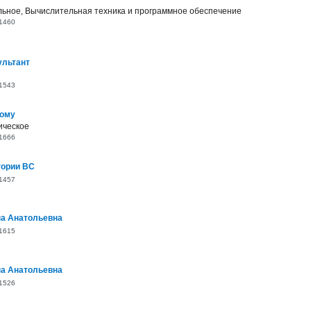
ьное, Вычислительная техника и программное обеспечение
1460
ультант
1543
дому
ическое
1666
гории BC
1457
на Анатольевна
1615
на Анатольевна
1526