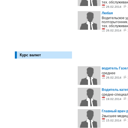
тех. обслужива
26.02.2014
Любая
Водительское уд
полторытонник. 
тех. обслужива
26.02.2014
Курс валют
водитель Газе
среднее
26.02.2014
Водитель кате
средне-специал
19.02.2014
Главный врач р
2высшее медици
15.02.2014