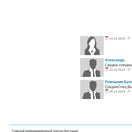
14.12.2013
Александр
Средне-специал
10.12.2013
Помошник Бух
СреднеСпец,В
29.11.2013
Главный информационный портал Костаная