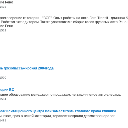
ние Рено
1498
остоверение категории - "BCE". Опыт работы на авто Ford Transit - длинная б
Работал экспедитором. Так же участвовал в сборке голов грузовых авто Рено 
ние Рено
1562
ль грузопассажирская 2004года
1500
гории BC
ьное образование менеджер по продажам, не законнченое авто-слесарь.
1504
еабилитационного центра или заместитель главного врача клиники
нское, врач высшей категории, терапевт,невролог,дерматовенеролог
1481