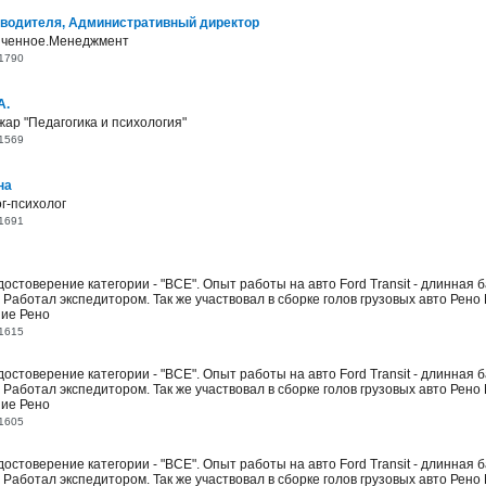
водителя, Административный директор
нченное.Менеджмент
1790
А.
ар "Педагогика и психология"
1569
на
г-психолог
1691
остоверение категории - "BCE". Опыт работы на авто Ford Transit - длинная б
Работал экспедитором. Так же участвовал в сборке голов грузовых авто Рено 
ние Рено
1615
остоверение категории - "BCE". Опыт работы на авто Ford Transit - длинная б
Работал экспедитором. Так же участвовал в сборке голов грузовых авто Рено 
ние Рено
1605
остоверение категории - "BCE". Опыт работы на авто Ford Transit - длинная б
Работал экспедитором. Так же участвовал в сборке голов грузовых авто Рено 