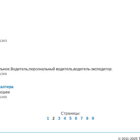
1363
ьное.Водитель,персональный водитель,водитель-экспедитор.
1368
галтера
ысшее
1468
Страницы:
1
2
3
4
5
6
7
8
9
© 2011-2025 