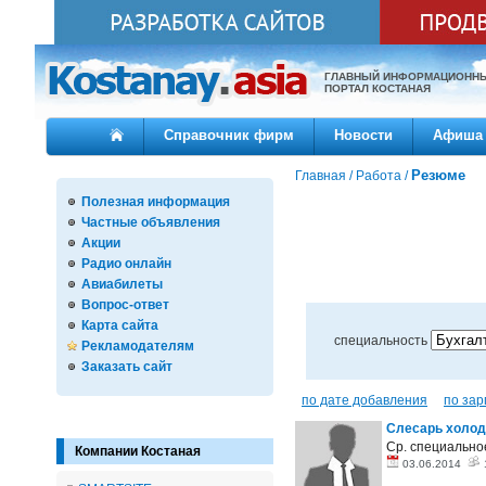
ГЛАВНЫЙ ИНФОРМАЦИОНН
ПОРТАЛ КОСТАНАЯ
Справочник фирм
Новости
Афиша
Резюме
Главная
/
Работа
/
Полезная информация
Частные объявления
Акции
Радио онлайн
Авиабилеты
Вопрос-ответ
Карта сайта
специальность
Рекламодателям
Заказать сайт
по дате добавления
по зар
Слесарь холод
Ср. специальн
Компании Костаная
03.06.2014