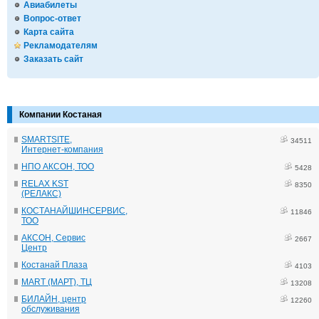
Авиабилеты
Вопрос-ответ
Карта сайта
Рекламодателям
Заказать сайт
Компании Костаная
SMARTSITE,
34511
Интернет-компания
НПО АКСОН, ТОО
5428
RELAX KST
8350
(РЕЛАКС)
КОСТАНАЙШИНСЕРВИС,
11846
ТОО
АКСОН, Сервис
2667
Центр
Костанай Плаза
4103
MART (МАРТ), ТЦ
13208
БИЛАЙН, центр
12260
обслуживания