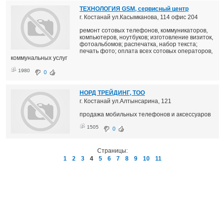
ТЕХНОЛОГИЯ GSM, сервисный центр
г. Костанай ул.Касымканова, 114 офис 204
ремонт сотовых телефонов, коммуникаторов,
компьютеров, ноутбуков; изготовление визиток,
фотоальбомов; распечатка, набор текста;
печать фото; оплата всех сотовых операторов,
коммунальных услуг
1980
0
НОРД ТРЕЙДИНГ, ТОО
г. Костанай ул.Алтынсарина, 121
продажа мобильных телефонов и аксессуаров
1505
0
Страницы:
1
2
3
4
5
6
7
8
9
10
11