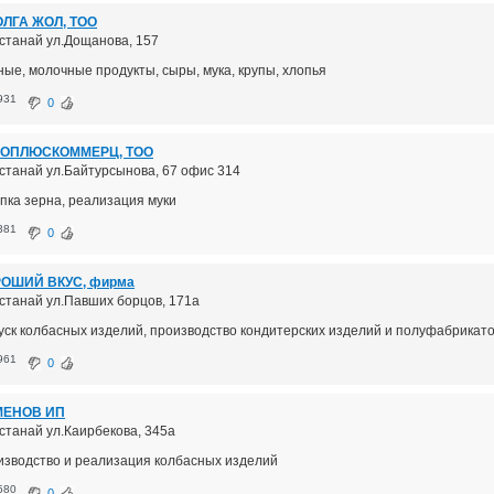
ЛГА ЖОЛ, ТОО
останай ул.Дощанова, 157
ные, молочные продукты, сыры, мука, крупы, хлопья
931
0
РОПЛЮСКОММЕРЦ, ТОО
Костанай ул.Байтурсынова, 67 офис 314
упка зерна, реализация муки
381
0
ОШИЙ ВКУС, фирма
Костанай ул.Павших борцов, 171а
уск колбасных изделий, производство кондитерских изделий и полуфабрикат
961
0
МЕНОВ ИП
останай ул.Каирбекова, 345а
изводство и реализация колбасных изделий
580
0