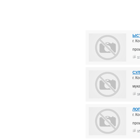
ЫСТ
г. К
про
1
СУЛ
г. 
мук
1
ЛО
г. К
про
1