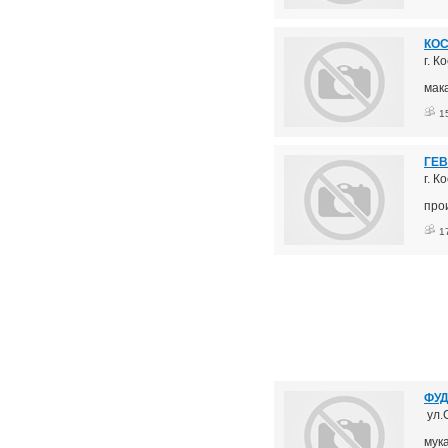
КОС
г. К
мак
1
ГЕВ
г. 
про
1
ФУД
ул.
мука