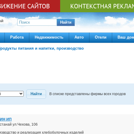
ЫЙ
Найти
Работа
Недвижимость
Авто
Отели
Ваш до
родукты питания и напитки, производство
Найти
В списке представлены фирмы всех городов
ИН ИП
останай ул.Чехова, 106
изводство и реализация хлебобулочных изделий