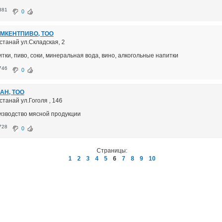
381
0
МКЕНТПИВО, ТОО
останай ул.Складская, 2
тки, пиво, соки, минеральная вода, вино, алкогольные напитки
746
0
АН, ТОО
останай ул.Гоголя , 146
изводство мясной продукции
728
0
Страницы:
1
2
3
4
5
6
7
8
9
10