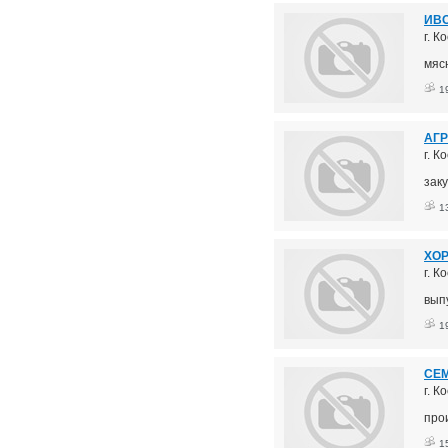
ИВО
г. К
мяс
1
АГ
г. 
зак
1
ХОР
г. 
вып
1
СЕ
г. К
про
1