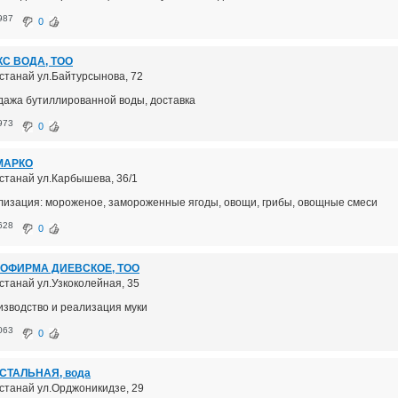
987
0
С ВОДА, ТОО
останай ул.Байтурсынова, 72
дажа бутиллированной воды, доставка
973
0
МАРКО
останай ул.Карбышева, 36/1
лизация: мороженое, замороженные ягоды, овощи, грибы, овощные смеси
628
0
ОФИРМА ДИЕВСКОЕ, ТОО
останай ул.Узкоколейная, 35
изводство и реализация муки
063
0
СТАЛЬНАЯ, вода
останай ул.Орджоникидзе, 29