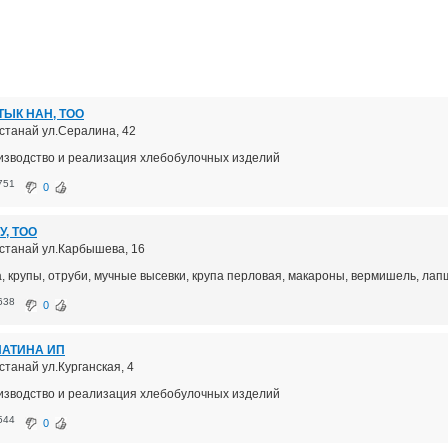
ЫК НАН, ТОО
останай ул.Сералина, 42
изводство и реализация хлебобулочных изделий
751
0
У, ТОО
Костанай ул.Карбышева, 16
а, крупы, отруби, мучные высевки, крупа перловая, макароны, вермишель, лап
638
0
ПАТИНА ИП
останай ул.Курганская, 4
изводство и реализация хлебобулочных изделий
544
0