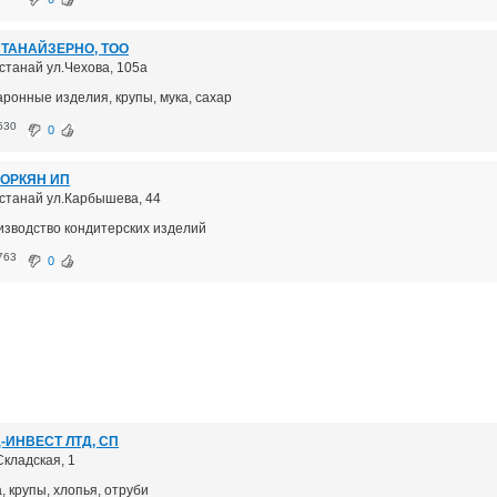
ТАНАЙЗЕРНО, ТОО
останай ул.Чехова, 105а
аронные изделия, крупы, мука, сахар
530
0
ОРКЯН ИП
Костанай ул.Карбышева, 44
изводство кондитерских изделий
763
0
-ИНВЕСТ ЛТД, СП
Складская, 1
, крупы, хлопья, отруби