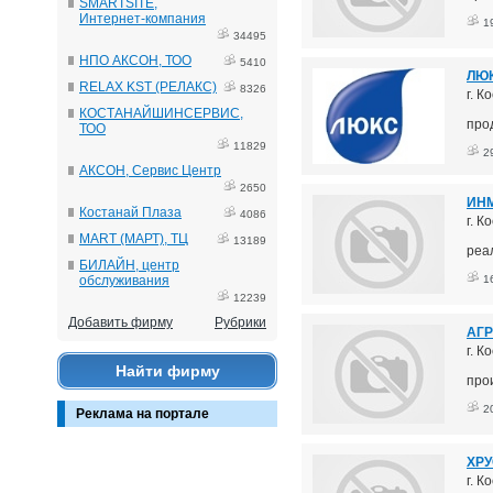
SMARTSITE,
Интернет-компания
1
34495
НПО АКСОН, ТОО
5410
ЛЮК
RELAX KST (РЕЛАКС)
8326
г. К
КОСТАНАЙШИНСЕРВИС,
про
ТОО
11829
2
АКСОН, Сервис Центр
2650
ИН
Костанай Плаза
4086
г. К
MART (МАРТ), ТЦ
13189
реа
БИЛАЙН, центр
обслуживания
1
12239
Добавить фирму
Рубрики
АГР
г. К
Найти фирму
про
2
Реклама на портале
ХРУ
г. К