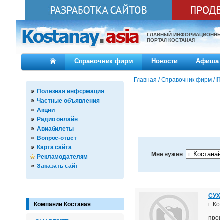
ГЛАВНЫЙ ИНФОРМАЦИОНН
ПОРТАЛ КОСТАНАЯ
Справочник фирм
Новости
Афиша
П
Главная
/
Справочник фирм
/
Полезная информация
Частные объявления
Акции
Радио онлайн
Авиабилеты
Вопрос-ответ
Карта сайта
Мне нужен
Рекламодателям
Заказать сайт
СУХ
г. К
Компании Костаная
про