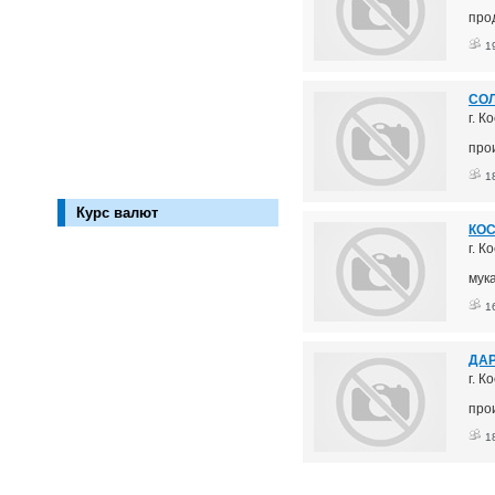
про
1
СОЛ
г. К
про
1
Курс валют
КОС
г. К
мука
1
ДАР
г. К
про
1