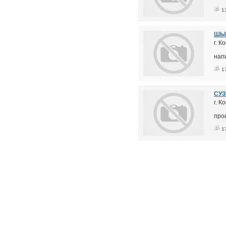
1
ШЫ
г. К
напи
1
СУЗ
г. К
про
1