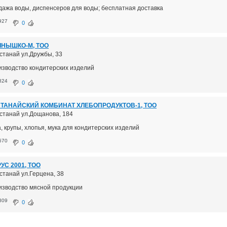
дажа воды, диспенсеров для воды; бесплатная доставка
927
0
НЫШКО-М, ТОО
останай ул.Дружбы, 33
изводство кондитерских изделий
824
0
ТАНАЙСКИЙ КОМБИНАТ ХЛЕБОПРОДУКТОВ-1, ТОО
останай ул.Дощанова, 184
, крупы, хлопья, мука для кондитерских изделий
670
0
УС 2001, ТОО
останай ул.Герцена, 38
изводство мясной продукции
809
0