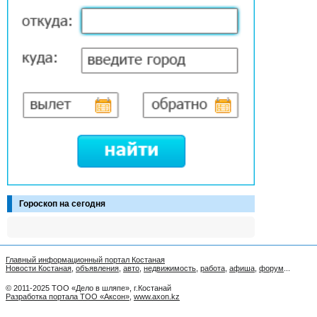
Гороскоп на сегодня
Главный информационный портал Костаная
Новости Костаная
,
объявления
,
авто
,
недвижимость
,
работа
,
афиша
,
форум
...
© 2011-2025 ТОО «Дело в шляпе», г.Костанай
Разработка портала ТОО «Аксон»
,
www.axon.kz