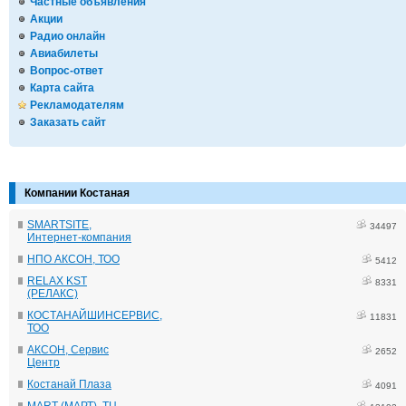
Частные объявления
Акции
Радио онлайн
Авиабилеты
Вопрос-ответ
Карта сайта
Рекламодателям
Заказать сайт
Компании Костаная
SMARTSITE,
34497
Интернет-компания
НПО АКСОН, ТОО
5412
RELAX KST
8331
(РЕЛАКС)
КОСТАНАЙШИНСЕРВИС,
11831
ТОО
АКСОН, Сервис
2652
Центр
Костанай Плаза
4091
MART (МАРТ), ТЦ