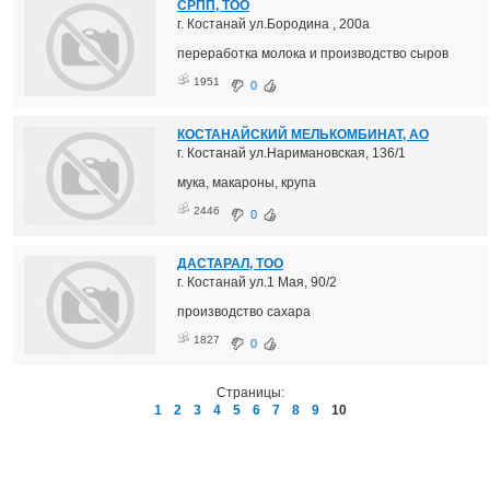
СРПП, ТОО
г. Костанай ул.Бородина , 200а
переработка молока и производство сыров
1951
0
КОСТАНАЙСКИЙ МЕЛЬКОМБИНАТ, АО
г. Костанай ул.Наримановская, 136/1
мука, макароны, крупа
2446
0
ДАСТАРАЛ, ТОО
г. Костанай ул.1 Мая, 90/2
производство сахара
1827
0
Страницы:
1
2
3
4
5
6
7
8
9
10