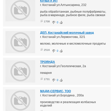
КУЛЫГА ИП
г. Костанай ул.Алтынсарина, 232
рыба обработанная, рыбные полуфабрикаты,
рыба в маринаде, рыбное филе, рыба свежая
1708
0
ДЕП, Костанайский молочный завод
г. Костанай ул.Лермонтова, 32/1
молоко, молочные и кисломолочные продукты
2516
0
ТРОЯНДА
г. Костанай ул.Геологическая, 2а
пекарня
1731
0
МАДИ-СЕРВИС, ТОО
г. Костанай ул.Бородина , 200а
производство и реализация колбасных
изделий