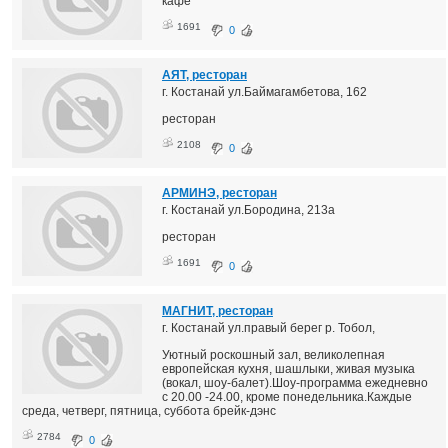
кафе
1691
0
АЯТ, ресторан
г. Костанай ул.Баймагамбетова, 162
ресторан
2108
0
АРМИНЭ, ресторан
г. Костанай ул.Бородина, 213а
ресторан
1691
0
МАГНИТ, ресторан
г. Костанай ул.правый берег р. Тобол,
Уютный роскошный зал, великолепная
европейская кухня, шашлыки, живая музыка
(вокал, шоу-балет).Шоу-программа ежедневно
с 20.00 -24.00, кроме понедельника.Каждые
среда, четверг, пятница, суббота брейк-дэнс
2784
0