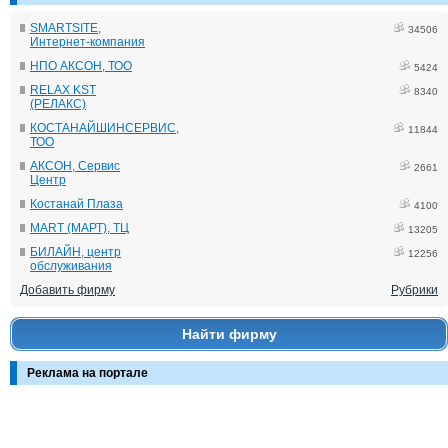
SMARTSITE,
34506
Интернет-компания
НПО АКСОН, ТОО
5424
RELAX KST
8340
(РЕЛАКС)
КОСТАНАЙШИНСЕРВИС,
11844
ТОО
АКСОН, Сервис
2661
Центр
Костанай Плаза
4100
MART (МАРТ), ТЦ
13205
БИЛАЙН, центр
12256
обслуживания
Добавить фирму
Рубрики
Найти фирму
Реклама на портале