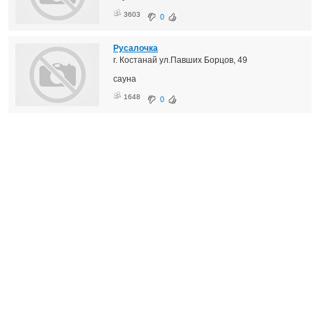
3603
0
Русалочка
г. Костанай ул.Павших Борцов, 49
сауна
1648
0