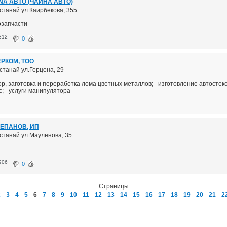
NA АВТО (ЧАЙНА АВТО)
останай ул.Каирбекова, 355
озапчасти
312
0
РКОМ, ТОО
останай ул.Герцена, 29
бор, заготовка и переработка лома цветных металлов; - изготовление автостек
; - услуги манипулятора
ЕПАНОВ, ИП
останай ул.Мауленова, 35
906
0
Страницы:
2
3
4
5
6
7
8
9
10
11
12
13
14
15
16
17
18
19
20
21
2