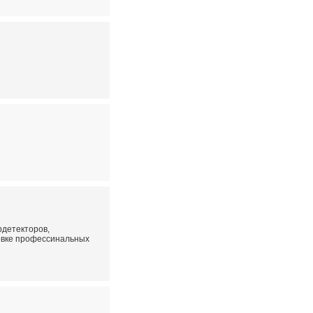
рдетекторов,
овке профессинальных