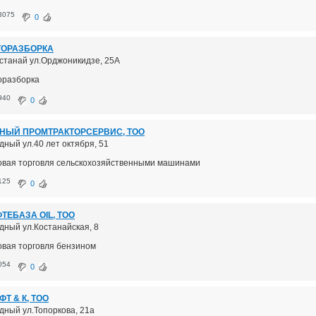
3075
0
ТОРАЗБОРКА
Костанай ул.Орджоникидзе, 25А
оразборка
940
0
НЫЙ ПРОМТРАКТОРСЕРВИС, ТОО
удный ул.40 лет октября, 51
овая торговля сельскохозяйственными машинами
125
0
ТЕБАЗА OIL, ТОО
удный ул.Костанайская, 8
овая торговля бензином
054
0
ФТ & К, ТОО
удный ул.Топоркова, 21а