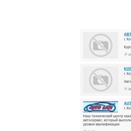
АВТ
г. К
Кур
2
KOS
г. К
Авт
2
AUT
г. К
Наш технический центр ока
автосервис, который выпол
уровня квалификации