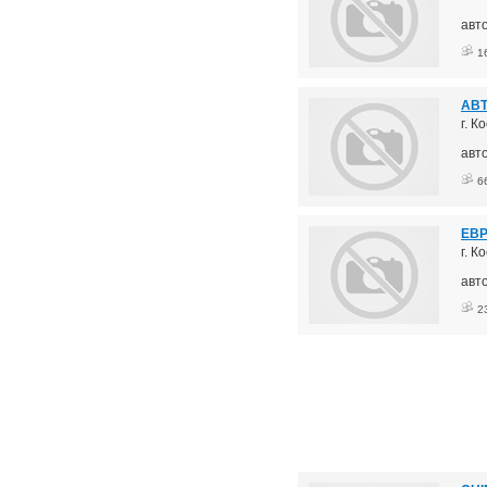
авт
1
АВТ
г. К
авт
6
ЕВР
г. К
авт
2