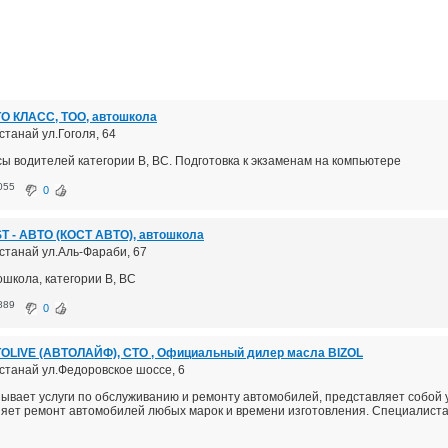
О КЛАСС, ТОО, автошкола
останай ул.Гоголя, 64
сы водителей категории В, ВС. Подготовка к экзаменам на компьютере
055
0
T - АВТО (КОСТ АВТО), автошкола
останай ул.Аль-Фараби, 67
ошкола, категории В, ВС
889
0
OLIVE (АВТОЛАЙФ), СТО , Официальный дилер масла BIZOL
останай ул.Федоровское шоссе, 6
зывает услуги по обслуживанию и ремонту автомобилей, представляет собой
няет ремонт автомобилей любых марок и времени изготовления. Специалиста