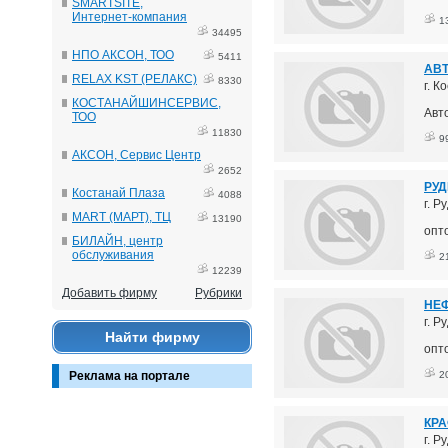
SMARTSITE,
Интернет-компания
1
34495
НПО АКСОН, ТОО
5411
АВ
RELAX KST (РЕЛАКС)
8330
г. 
КОСТАНАЙШИНСЕРВИС,
Авт
ТОО
11830
9
АКСОН, Сервис Центр
2652
РУД
Костанай Плаза
4088
г. Р
MART (МАРТ), ТЦ
13190
опт
БИЛАЙН, центр
обслуживания
2
12239
Добавить фирму
Рубрики
НЕФ
г. Р
Найти фирму
опт
2
Реклама на портале
КРА
г. Р