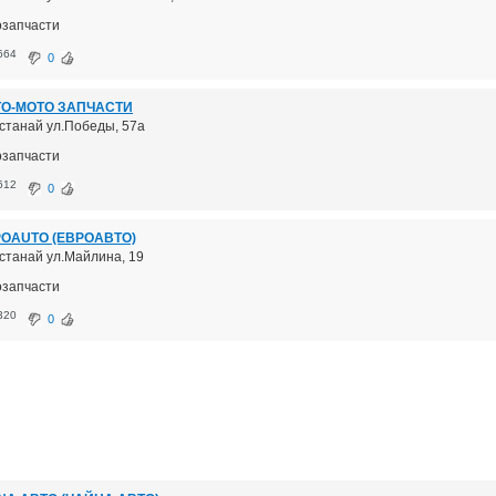
озапчасти
664
0
О-МОТО ЗАПЧАСТИ
останай ул.Победы, 57а
озапчасти
612
0
ОAUTO (ЕВРОАВТО)
останай ул.Майлина, 19
озапчасти
320
0