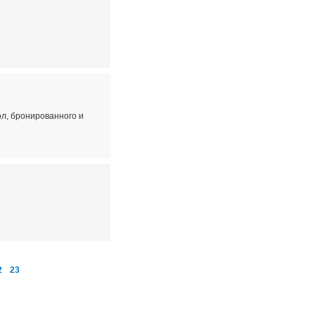
ол, бронированного и
2
23