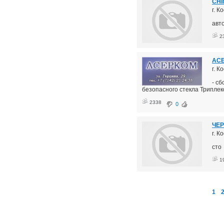
CHI
г. К
авт
2
АСЕ
г. К
- с
безопасного стекла Триплекс
2338
0
ЧЕР
г. К
сто
1
1