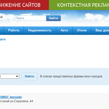
ЫЙ
Найти
Работа
Недвижимость
Авто
Отели
Ваш до
вто
Найти
В списке представлены фирмы всех городов
ОМАГ, магазин
останай ул.Сералина, 44