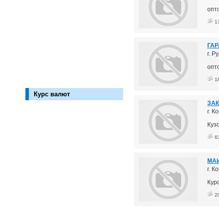
опт
1
ГАРА
г. Р
опт
1
Курс валют
ЗАК
г. 
Куз
6
МАИ
г. 
Кур
2