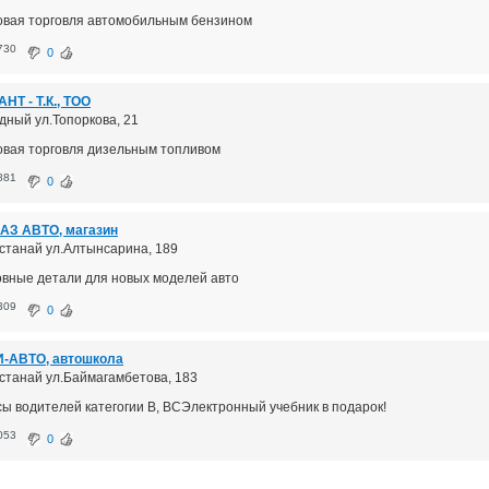
овая торговля автомобильным бензином
730
0
НТ - Т.К., ТОО
удный ул.Топоркова, 21
овая торговля дизельным топливом
881
0
АЗ АВТО, магазин
Костанай ул.Алтынсарина, 189
овные детали для новых моделей авто
309
0
-АВТО, автошкола
Костанай ул.Баймагамбетова, 183
сы водителей категогии В, ВСЭлектронный учебник в подарок!
053
0