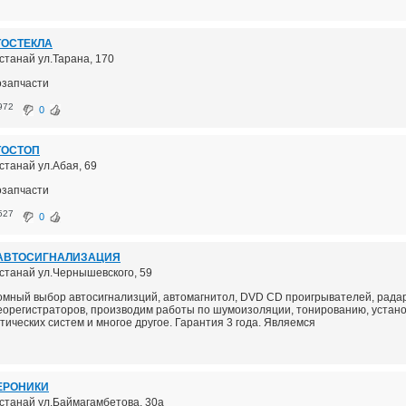
ТОСТЕКЛА
останай ул.Тарана, 170
озапчасти
972
0
ТОСТОП
останай ул.Абая, 69
озапчасти
527
0
 АВТОСИГНАЛИЗАЦИЯ
останай ул.Чернышевского, 59
омный выбор автосигнализций, автомагнитол, DVD CD проигрывателей, рада
еорегистраторов, производим работы по шумоизоляции, тонированию, устан
тических систем и многое другое. Гарантия 3 года. Являемся
ЕРОНИКИ
Костанай ул.Баймагамбетова, 30а