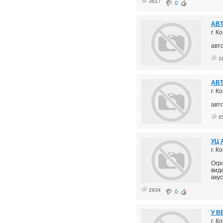
3617
0
АВ
г. К
авт
1
АВ
г. К
авт
5
УЦ
г. К
Огр
вид
акус
2934
0
У В
г. 