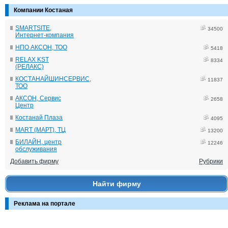
Компании Костаная
SMARTSITE,
34500
Интернет-компания
НПО АКСОН, ТОО
5418
RELAX KST
8334
(РЕЛАКС)
КОСТАНАЙШИНСЕРВИС,
11837
ТОО
АКСОН, Сервис
2658
Центр
Костанай Плаза
4095
MART (МАРТ), ТЦ
13200
БИЛАЙН, центр
12246
обслуживания
Добавить фирму
Рубрики
Найти фирму
Реклама на портале