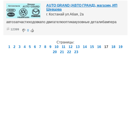
AUTO GRAND (АВТО ГРАНД), магазин, ИП
Шевцова
г. Костанай ул.Абая, 2а
автозапчастиходовкапо двигателюоптикакузовные деталибампера
12399
0
Страницы:
1
2
3
4
5
6
7
8
9
10
11
12
13
14
15
16
17
18
19
20
21
22
23